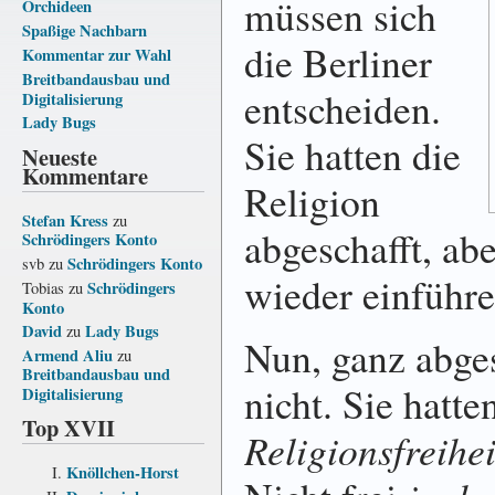
müssen sich
Orchideen
Spaßige Nachbarn
die Berliner
Kommentar zur Wahl
Breitbandausbau und
entscheiden.
Digitalisierung
Lady Bugs
Sie hatten die
Neueste
Kommentare
Religion
Stefan Kress
zu
abgeschafft, abe
Schrödingers Konto
Schrödingers Konto
svb
zu
wieder einführe
Schrödingers
Tobias
zu
Konto
David
Lady Bugs
zu
Nun, ganz abges
Armend Aliu
zu
Breitbandausbau und
nicht. Sie hatte
Digitalisierung
Top XVII
Religionsfreihei
Knöllchen-Horst