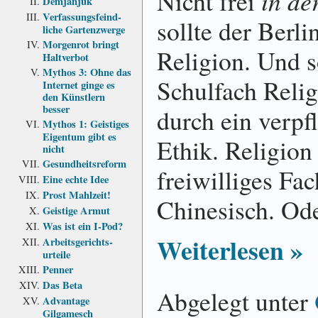
Nicht frei
in de
Demjanjuk
Verfassungs­feind­
sollte der Berli
liche Garten­zwerge
Morgenrot bringt
Religion. Und 
Haltverbot
Mythos 3: Ohne das
Schulfach Relig
Internet ginge es
den Künstlern
besser
durch ein verpf
Mythos 1: Geistiges
Eigentum gibt es
Ethik. Religio
nicht
Gesundheits­reform
freiwilliges Fa
Eine echte Idee
Prost Mahlzeit!
Chinesisch. Ode
Geistige Armut
Was ist ein I-Pod?
Weiterlesen »
Arbeits­gerichts­
urteile
Penner
Das Beta
Abgelegt unter
Advantage
Gilgamesch