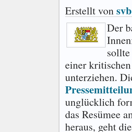
svb
Erstellt von
Der b
Innen
sollt
einer kritisch
unterziehen. D
Pressemitteilu
unglücklich for
das Resümee am
heraus, geht di