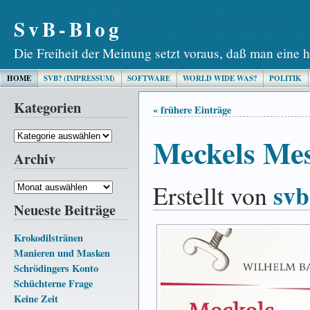
SvB-Blog
Die Freiheit der Meinung setzt voraus, daß man eine h
HOME
SVB? (IMPRESSUM)
SOFTWARE
WORLD WIDE WAS?
POLITIK
Kategorien
« frühere Einträge
Kategorien
Meckels Me
Archiv
svb
Erstellt von
Archiv
Neueste Beiträge
Krokodilstränen
Manieren und Masken
Schrödingers Konto
Schüchterne Frage
Keine Zeit