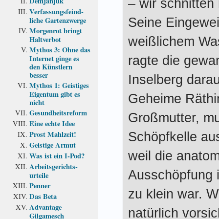
Demjanjuk
– wir schnitten
Verfassungs­feind­
Seine Eingewe
liche Garten­zwerge
Morgenrot bringt
weißlichem Was
Haltverbot
Mythos 3: Ohne das
ragte die gewa
Internet ginge es
den Künstlern
besser
Inselberg darau
Mythos 1: Geistiges
Eigentum gibt es
Geheime Räthi
nicht
Gesundheits­reform
Großmutter, mu
Eine echte Idee
Prost Mahlzeit!
Schöpfkelle au
Geistige Armut
weil die anatom
Was ist ein I-Pod?
Arbeits­gerichts­
Ausschöpfung i
urteile
Penner
zu klein war. W
Das Beta
Advantage
natürlich vorsi
Gilgamesch