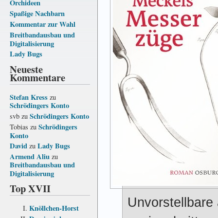
Orchideen
Spaßige Nachbarn
Kommentar zur Wahl
Breitbandausbau und
Digitalisierung
Lady Bugs
Neueste
Kommentare
Stefan Kress
zu
Schrödingers Konto
Schrödingers Konto
svb
zu
Schrödingers
Tobias
zu
Konto
David
Lady Bugs
zu
Armend Aliu
zu
Breitbandausbau und
Digitalisierung
Top XVII
Unvorstellbare
Knöllchen-Horst