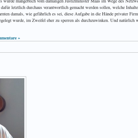
ts wurde maßgeblich vom damaligen Justizminister Maas im Wege des Netzwer
dafür letztlich durchaus verantwortlich gemacht werden sollen, welche Inhalte
rnten damals, wie gefährlich es sei, diese Aufgabe in die Hände privater Firm
elegt wurde, im Zweifel eher zu sperren als durchzuwinken. Und natürlich wu
mentare »