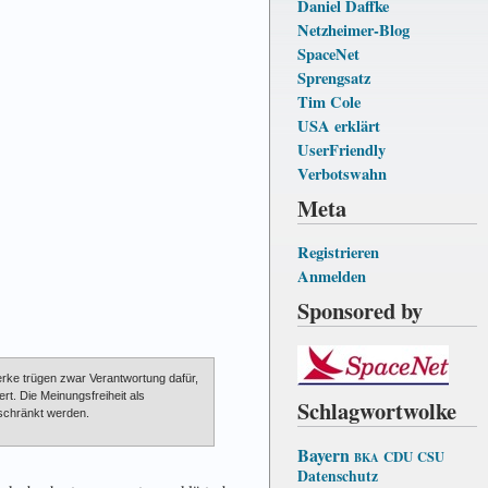
Daniel Daffke
Netzheimer-Blog
SpaceNet
Sprengsatz
Tim Cole
USA erklärt
UserFriendly
Verbotswahn
Meta
Registrieren
Anmelden
Sponsored by
erke trügen zwar Verantwortung dafür,
rt. Die Meinungsfreiheit als
Schlagwortwolke
schränkt werden.
Bayern
CDU
CSU
BKA
Datenschutz