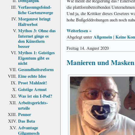
Demjanjuk
Wie meint die Regierung das? Einersei
Verfassungs­feind­
die plattformbetreibenden Unternehmen 
liche Garten­zwerge
Und ja, die Kritiker dieses Gesetzes wa
Morgenrot bringt
hohe Bußgelddrohungen auch noch naheg
Haltverbot
Weiterlesen »
Mythos 3: Ohne das
Internet ginge es
Allgemein
Keine Kom
Abgelegt unter
|
den Künstlern
besser
Freitag 14. August 2020
Mythos 1: Geistiges
Eigentum gibt es
Manieren und Masken
nicht
Gesundheits­reform
Eine echte Idee
Prost Mahlzeit!
Geistige Armut
Was ist ein I-Pod?
Arbeits­gerichts­
urteile
Penner
Das Beta
Advantage
Gilgamesch