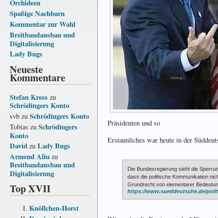
Orchideen
Spaßige Nachbarn
Kommentar zur Wahl
Breitbandausbau und
Digitalisierung
Lady Bugs
Neueste
Kommentare
Stefan Kress
zu
Schrödingers Konto
Schrödingers Konto
svb
zu
Präsidenten und so
Schrödingers
Tobias
zu
Konto
Erstaunliches war heute in der Süddeut
David
Lady Bugs
zu
Armend Aliu
zu
Breitbandausbau und
Die Bundesregierung sieht die Sperrun
Digitalisierung
dass die politische Kommunikation nich
Top XVII
Grundrecht von elementarer Bedeutun
https://www.sueddeutsche.de/polit
Knöllchen-Horst