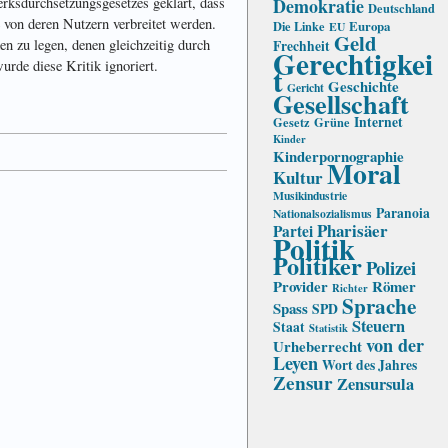
ksdurchsetzungsgesetzes geklärt, dass
Demokratie
Deutschland
 von deren Nutzern verbreitet werden.
Die Linke
Europa
EU
Geld
en zu legen, denen gleichzeitig durch
Frechheit
Gerechtigkei
rde diese Kritik ignoriert.
t
Geschichte
Gericht
Gesellschaft
Internet
Gesetz
Grüne
Kinder
Kinderpornographie
Moral
Kultur
Musikindustrie
Paranoia
Nationalsozialismus
Pharisäer
Partei
Politik
Politiker
Polizei
Provider
Römer
Richter
Sprache
Spass
SPD
Steuern
Staat
Statistik
von der
Urheberrecht
Leyen
Wort des Jahres
Zensur
Zensursula