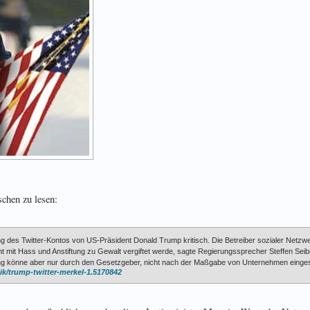
schen zu lesen:
g des Twitter-Kontos von US-Präsident Donald Trump kritisch. Die Betreiber sozialer Netzw
t mit Hass und Anstiftung zu Gewalt vergiftet werde, sagte Regierungssprecher Steffen Seibe
g könne aber nur durch den Gesetzgeber, nicht nach der Maßgabe von Unternehmen einge
ik/trump-twitter-merkel-1.5170842