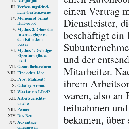
Demjanjuk
einen Vertrag m
Verfassungs­feind­
liche Garten­zwerge
Morgenrot bringt
Dienstleister, 
Haltverbot
Mythos 3: Ohne das
beschäftigt ein
Internet ginge es
den Künstlern
Subunternehme
besser
Mythos 1: Geistiges
und der entsend
Eigentum gibt es
nicht
Gesundheits­reform
Mitarbeiter. N
Eine echte Idee
Prost Mahlzeit!
ihrem Arbeitsor
Geistige Armut
waren, also an
Was ist ein I-Pod?
Arbeits­gerichts­
urteile
teilnahmen und 
Penner
bekamen, über 
Das Beta
Advantage
Gilgamesch