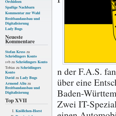
Orchideen
Spaßige Nachbarn
Kommentar zur Wahl
Breitbandausbau und
Digitalisierung
Lady Bugs
Neueste
Kommentare
Stefan Kress
zu
Schrödingers Konto
Schrödingers Konto
svb
zu
Schrödingers
n der F.A.S. fa
Tobias
zu
Konto
David
Lady Bugs
zu
über eine Ents
Armend Aliu
zu
Breitbandausbau und
Baden-Württem
Digitalisierung
Top XVII
Zwei IT-Spezial
Knöllchen-Horst
einen Automobil