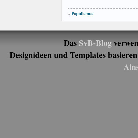
Populismus
«
Das
SvB-Blog
verwen
Designideen und Templates basieren
Ain