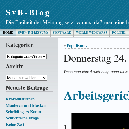
SvB-Blog
Die Freiheit der Meinung setzt voraus, daß man eine h
HOME
SVB? (IMPRESSUM)
SOFTWARE
WORLD WIDE WAS?
POLITIK
Kategorien
Populismus
«
Donnerstag 24.
Kategorien
Archiv
Wenn man eine Arbeit mag, dann ist es 
Archiv
Neueste Beiträge
Arbeitsgeric
Krokodilstränen
Manieren und Masken
Schrödingers Konto
Schüchterne Frage
I
Keine Zeit