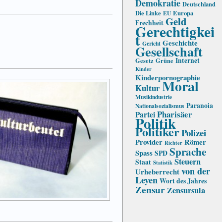
Demokratie
Deutschland
Die Linke
Europa
EU
Geld
Frechheit
Gerechtigkei
t
Geschichte
Gericht
Gesellschaft
Internet
Gesetz
Grüne
Kinder
Kinderpornographie
Moral
Kultur
Musikindustrie
Paranoia
Nationalsozialismus
Pharisäer
Partei
Politik
Politiker
Polizei
Provider
Römer
Richter
Sprache
Spass
SPD
Steuern
Staat
Statistik
von der
Urheberrecht
Leyen
Wort des Jahres
Zensur
Zensursula