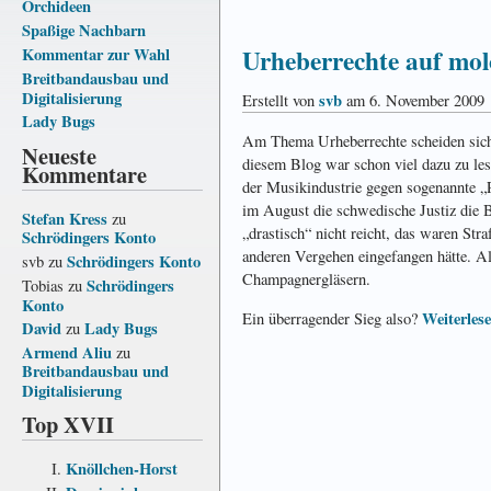
Orchideen
Spaßige Nachbarn
Urheberrechte auf mol
Kommentar zur Wahl
Breitbandausbau und
Digitalisierung
svb
Erstellt von
am 6. November 2009
Lady Bugs
Am Thema Urheberrechte scheiden sich di
Neueste
diesem Blog war schon viel dazu zu les
Kommentare
der Musikindustrie gegen sogenannte „P
im August die schwedische Justiz die Be
Stefan Kress
zu
„drastisch“ nicht reicht, das waren Str
Schrödingers Konto
anderen Vergehen eingefangen hätte. A
Schrödingers Konto
svb
zu
Champagnergläsern.
Schrödingers
Tobias
zu
Konto
Weiterles
Ein überragender Sieg also?
David
Lady Bugs
zu
Armend Aliu
zu
Breitbandausbau und
Digitalisierung
Top XVII
Knöllchen-Horst