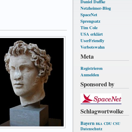
Daniel Daffke
Netzheimer-Blog
SpaceNet
Sprengsatz
Tim Cole
USA erklärt
UserFriendly
Verbotswahn
Meta
Registrieren
Anmelden
Sponsored by
Schlagwortwolke
Bayern
CDU
CSU
BKA
Datenschutz