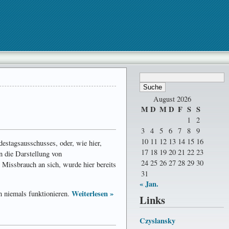
August 2026
M
D
M
D
F
S
S
1
2
3
4
5
6
7
8
9
10
11
12
13
14
15
16
destagsausschusses, oder, wie hier,
17
18
19
20
21
22
23
n die Darstellung von
24
25
26
27
28
29
30
 Missbrauch an sich, wurde hier bereits
31
« Jan.
Weiterlesen »
n niemals funktionieren.
Links
Czyslansky