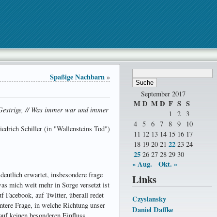
Spaßige Nachbarn
»
September 2017
M
D
M
D
F
S
S
ig Gestrige, // Was immer war und immer
1
2
3
4
5
6
7
8
9
10
iedrich Schiller (in "Wallensteins Tod")
11
12
13
14
15
16
17
22
18
19
20
21
23
24
25
26
27
28
29
30
« Aug.
Okt. »
deutlich erwartet, insbesondere frage
Links
was mich weit mehr in Sorge versetzt ist
 Facebook, auf Twitter, überall redet
Czyslansky
santere Frage, in welche Richtung unser
Daniel Daffke
auf keinen besonderen Einfluss