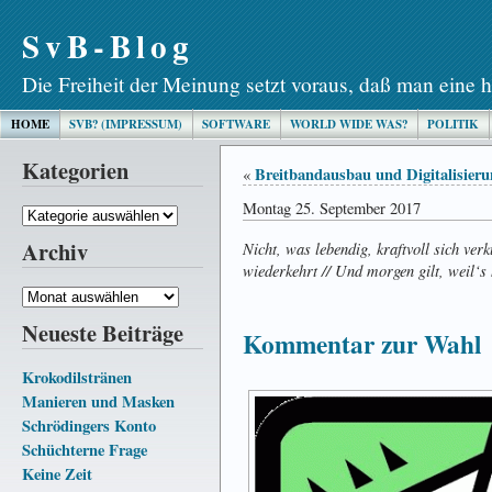
SvB-Blog
Die Freiheit der Meinung setzt voraus, daß man eine h
HOME
SVB? (IMPRESSUM)
SOFTWARE
WORLD WIDE WAS?
POLITIK
Kategorien
Breitbandausbau und Digitalisieru
«
Montag 25. September 2017
Kategorien
Archiv
Nicht, was lebendig, kraftvoll sich ve
wiederkehrt // Und morgen gilt, weil‘s 
Archiv
Neueste Beiträge
Kommentar zur Wahl
Krokodilstränen
Manieren und Masken
Schrödingers Konto
Schüchterne Frage
Keine Zeit