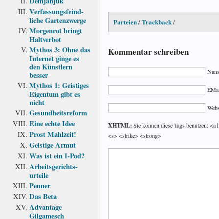
Demjanjuk
Verfassungs­feind­
liche Garten­zwerge
Parteien
Trackback
/
/
Morgenrot bringt
Haltverbot
Mythos 3: Ohne das
Kommentar schreiben
Internet ginge es
den Künstlern
Name
besser
Mythos 1: Geistiges
EMail
Eigentum gibt es
nicht
Webs
Gesundheits­reform
Eine echte Idee
XHTML:
Sie können diese Tags benutzen: <a 
Prost Mahlzeit!
<s> <strike> <strong>
Geistige Armut
Was ist ein I-Pod?
Arbeits­gerichts­
urteile
Penner
Das Beta
Advantage
Gilgamesch