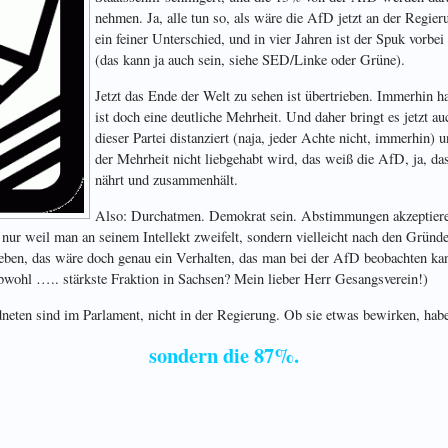
nehmen. Ja, alle tun so, als wäre die AfD jetzt an der Regier
ein feiner Unterschied, und in vier Jahren ist der Spuk vorbei
(das kann ja auch sein, siehe SED/Linke oder Grüne).
Jetzt das Ende der Welt zu sehen ist übertrieben. Immerhin 
ist doch eine deutliche Mehrheit. Und daher bringt es jetzt au
dieser Partei distanziert (naja, jeder Achte nicht, immerhin)
der Mehrheit nicht liebgehabt wird, das weiß die AfD, ja, das 
nährt und zusammenhält.
Also: Durchatmen. Demokrat sein. Abstimmungen akzeptieren
nur weil man an seinem Intellekt zweifelt, sondern vielleicht nach den Gründ
ieben, das wäre doch genau ein Verhalten, das man bei der AfD beobachten ka
bwohl ….. stärkste Fraktion in Sachsen? Mein lieber Herr Gesangsverein!)
en sind im Parlament, nicht in der Regierung. Ob sie etwas bewirken, habe
sondern die 87%.