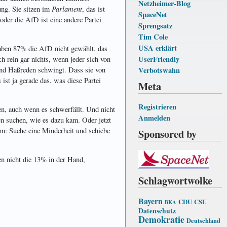
Netzheimer-Blog
Parlament
ung. Sie sitzen im
, das ist
SpaceNet
 oder die AfD ist eine andere Partei
Sprengsatz
Tim Cole
USA erklärt
haben 87% die AfD nicht gewählt, das
UserFriendly
ch rein gar nichts, wenn jeder sich von
 und Haßreden schwingt. Dass sie von
Verbotswahn
ist ja gerade das, was diese Partei
Meta
Registrieren
, auch wenn es schwerfällt. Und nicht
Anmelden
en suchen, wie es dazu kam. Oder jetzt
nn: Suche eine Minderheit und schiebe
Sponsored by
n nicht die 13% in der Hand,
Schlagwortwolke
Bayern
CDU
CSU
BKA
Datenschutz
Demokratie
Deutschland