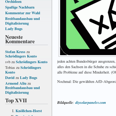
Orchideen
Spaßige Nachbarn
Kommentar zur Wahl
Breitbandausbau und
Digitalisierung
Lady Bugs
Neueste
Kommentare
Stefan Kress
zu
Schrödingers Konto
jeden achten Bundesbürger ausgrenzen, 
Schrödingers Konto
svb
zu
alles den Sachsen in die Schuhe zu sch
Schrödingers
Tobias
zu
Konto
alle Probleme auf diese Minderheit. (O
David
Lady Bugs
zu
Nochmal: Die gewählten AfD-Abgeordnet
Armend Aliu
zu
Breitbandausbau und
Digitalisierung
Top XVII
Bildquelle
:
diysolarpanelsv.com
Knöllchen-Horst