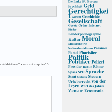
Die Linke
Europa
EU
Geld
Frechheit
Gerechtigkei
t
Geschichte
Gericht
Gesellschaft
Internet
Gesetz
Grüne
Kinder
Kinderpornographie
Moral
Kultur
Musikindustrie
Paranoia
Nationalsozialismus
Pharisäer
Partei
Politik
Politiker
Polizei
> <del datetime=""> <em> <i> <q cite="">
Provider
Römer
Richter
Sprache
Spass
SPD
Steuern
Staat
Statistik
von der
Urheberrecht
Leyen
Wort des Jahres
Zensur
Zensursula