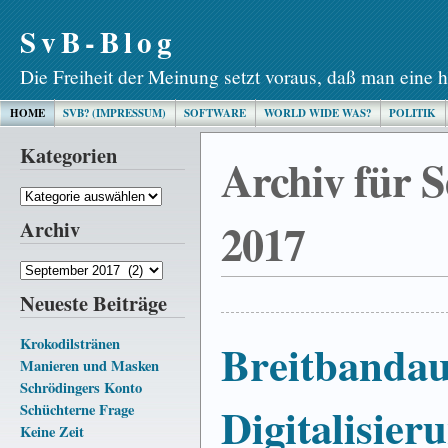
SvB-Blog
Die Freiheit der Meinung setzt voraus, daß man eine h
HOME
SVB? (IMPRESSUM)
SOFTWARE
WORLD WIDE WAS?
POLITIK
Kategorien
Archiv für 
Kategorien
2017
Archiv
Archiv
Neueste Beiträge
Krokodilstränen
Breitbanda
Manieren und Masken
Schrödingers Konto
Digitalisier
Schüchterne Frage
Keine Zeit