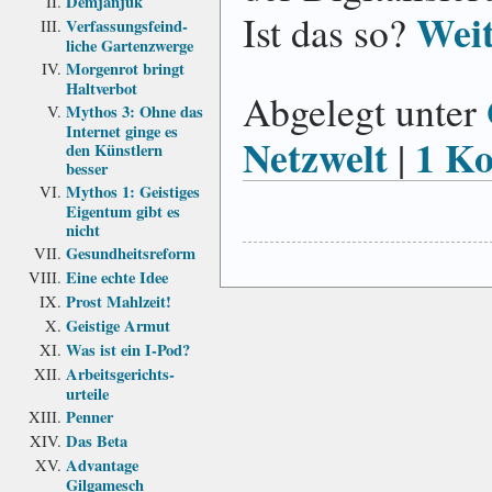
Demjanjuk
Weit
Ist das so?
Verfassungs­feind­
liche Garten­zwerge
Morgenrot bringt
Haltverbot
Abgelegt unter
Mythos 3: Ohne das
Internet ginge es
Netzwelt
1 K
|
den Künstlern
besser
Mythos 1: Geistiges
Eigentum gibt es
nicht
Gesundheits­reform
Eine echte Idee
Prost Mahlzeit!
Geistige Armut
Was ist ein I-Pod?
Arbeits­gerichts­
urteile
Penner
Das Beta
Advantage
Gilgamesch