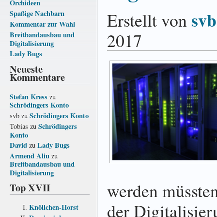
Orchideen
svb
Spaßige Nachbarn
Erstellt von
Kommentar zur Wahl
2017
Breitbandausbau und
Digitalisierung
Lady Bugs
Neueste
Kommentare
Stefan Kress
zu
Schrödingers Konto
Schrödingers Konto
svb
zu
Schrödingers
Tobias
zu
Konto
David
Lady Bugs
zu
Armend Aliu
zu
Breitbandausbau und
Digitalisierung
werden müssten
Top XVII
der Digitalisie
Knöllchen-Horst