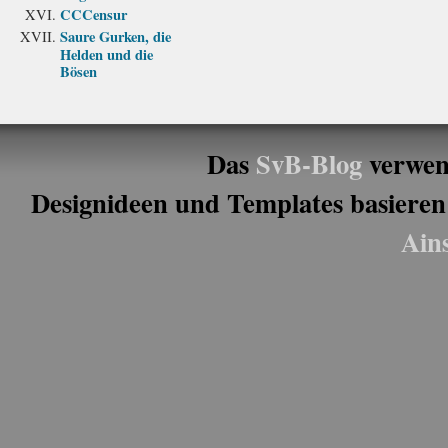
CCCensur
Saure Gurken, die
Helden und die
Bösen
Das
SvB-Blog
verwen
Designideen und Templates basieren
Ain