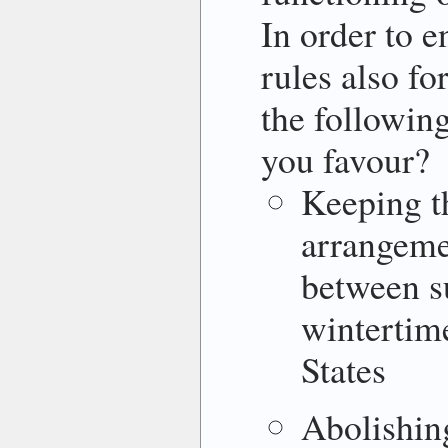
In order to 
rules also fo
the followin
you favour?
Keeping t
arrangeme
between 
wintertim
States
Abolishing