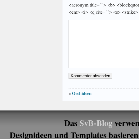
<acronym title=""> <b> <blockquot
<em> <i> <q cite=""> <s> <strike>
Orchideen
«
Das
SvB-Blog
verwen
Designideen und Templates basieren