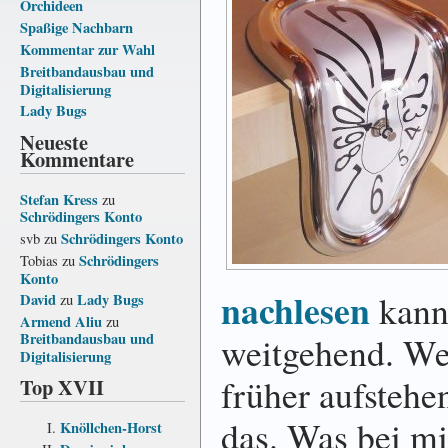
Orchideen
Spaßige Nachbarn
Kommentar zur Wahl
Breitbandausbau und
Digitalisierung
Lady Bugs
Neueste
Kommentare
Stefan Kress
zu
Schrödingers Konto
Schrödingers Konto
svb
zu
Schrödingers
Tobias
zu
Konto
nachlesen
kann
David
Lady Bugs
zu
Armend Aliu
zu
weitgehend. We
Breitbandausbau und
Digitalisierung
früher aufstehen
Top XVII
das. Was bei mi
Knöllchen-Horst