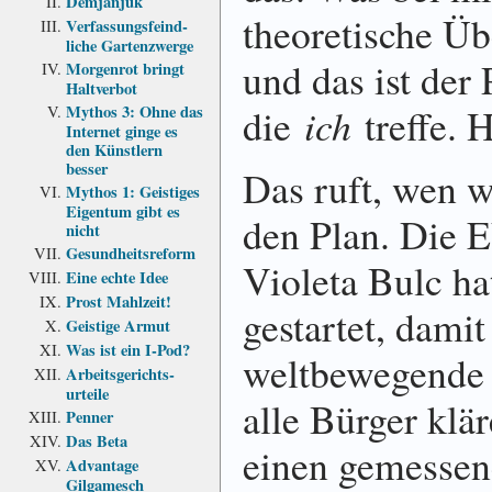
Demjanjuk
theoretische Üb
Verfassungs­feind­
liche Garten­zwerge
und das ist der 
Morgenrot bringt
Haltverbot
die
ich
treffe. 
Mythos 3: Ohne das
Internet ginge es
den Künstlern
besser
Das ruft, wen w
Mythos 1: Geistiges
Eigentum gibt es
den Plan. Die
nicht
Gesundheits­reform
Violeta Bulc h
Eine echte Idee
Prost Mahlzeit!
gestartet, dami
Geistige Armut
Was ist ein I-Pod?
weltbewegende
Arbeits­gerichts­
urteile
alle Bürger klä
Penner
Das Beta
einen gemessen
Advantage
Gilgamesch