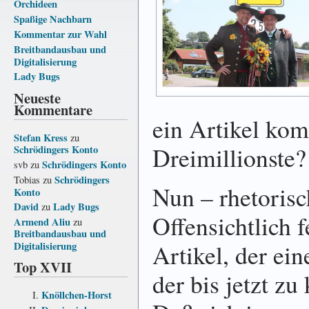
Orchideen
Spaßige Nachbarn
Kommentar zur Wahl
Breitbandausbau und
Digitalisierung
Lady Bugs
Neueste
Kommentare
ein Artikel kom
Stefan Kress
zu
Dreimillionste?
Schrödingers Konto
Schrödingers Konto
svb
zu
Schrödingers
Tobias
zu
Nun – rhetorisc
Konto
David
Lady Bugs
zu
Offensichtlich 
Armend Aliu
zu
Breitbandausbau und
Artikel, der ei
Digitalisierung
Top XVII
der bis jetzt z
Knöllchen-Horst