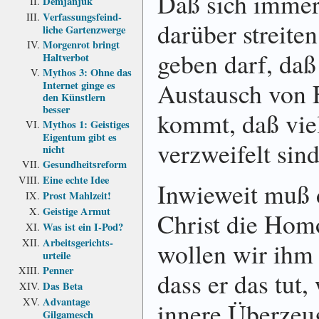
Daß sich imme
Demjanjuk
Verfassungs­feind­
darüber streite
liche Garten­zwerge
Morgenrot bringt
geben darf, daß
Haltverbot
Mythos 3: Ohne das
Austausch von F
Internet ginge es
den Künstlern
besser
kommt, daß viel
Mythos 1: Geistiges
Eigentum gibt es
verzweifelt sin
nicht
Gesundheits­reform
Eine echte Idee
Inwieweit muß 
Prost Mahlzeit!
Geistige Armut
Christ die Hom
Was ist ein I-Pod?
Arbeits­gerichts­
wollen wir ihm 
urteile
Penner
dass er das tut, 
Das Beta
Advantage
innere Überzeug
Gilgamesch