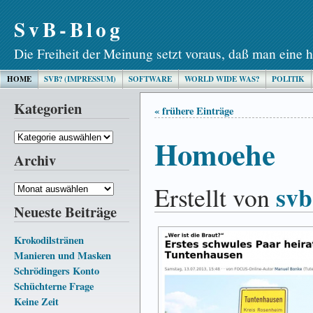
SvB-Blog
Die Freiheit der Meinung setzt voraus, daß man eine h
HOME
SVB? (IMPRESSUM)
SOFTWARE
WORLD WIDE WAS?
POLITIK
Kategorien
« frühere Einträge
Kategorien
Homoehe
Archiv
svb
Erstellt von
Archiv
Neueste Beiträge
Krokodilstränen
Manieren und Masken
Schrödingers Konto
Schüchterne Frage
Keine Zeit