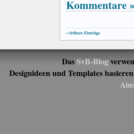
Kommentare 
« frühere Einträge
Das
SvB-Blog
verwen
Designideen und Templates basieren
Ain