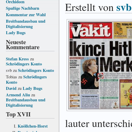
Orchideen
svb
Erstellt von
Spaßige Nachbarn
Kommentar zur Wahl
Breitbandausbau und
Digitalisierung
Lady Bugs
Neueste
Kommentare
Stefan Kress
zu
Schrödingers Konto
Schrödingers Konto
svb
zu
Schrödingers
Tobias
zu
Konto
David
Lady Bugs
zu
Armend Aliu
zu
Breitbandausbau und
Digitalisierung
Top XVII
lauter unterschi
Knöllchen-Horst