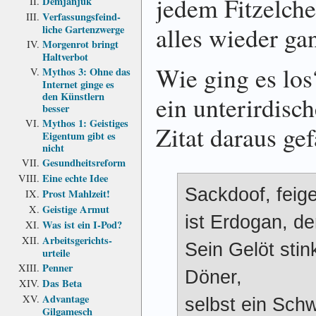
jedem Fitzelche
Demjanjuk
Verfassungs­feind­
alles wieder ga
liche Garten­zwerge
Morgenrot bringt
Haltverbot
Wie ging es lo
Mythos 3: Ohne das
Internet ginge es
den Künstlern
ein unterirdisc
besser
Mythos 1: Geistiges
Zitat daraus gef
Eigentum gibt es
nicht
Gesundheits­reform
Eine echte Idee
Sackdoof, feig
Prost Mahlzeit!
Geistige Armut
ist Erdogan, de
Was ist ein I-Pod?
Arbeits­gerichts­
Sein Gelöt sti
urteile
Penner
Döner,
Das Beta
Advantage
selbst ein Schw
Gilgamesch