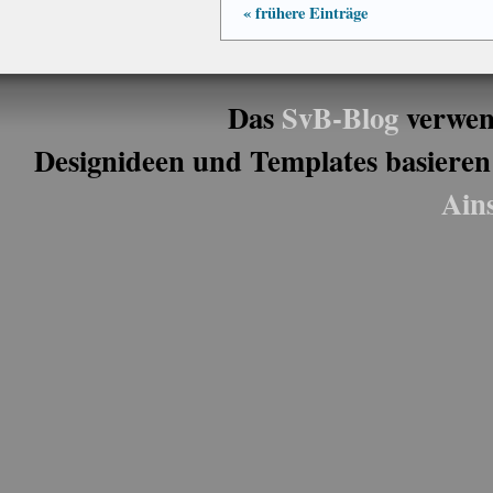
« frühere Einträge
Das
SvB-Blog
verwen
Designideen und Templates basieren
Ain