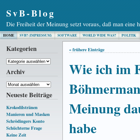
SvB-Blog
Die Freiheit der Meinung setzt voraus, daß man eine h
HOME
SVB? (IMPRESSUM)
SOFTWARE
WORLD WIDE WAS?
POLITIK
Kategorien
« frühere Einträge
Kategorien
Wie ich im F
Archiv
Böhmerman
Archiv
Neueste Beiträge
Meinung da
Krokodilstränen
Manieren und Masken
Schrödingers Konto
habe
Schüchterne Frage
Keine Zeit