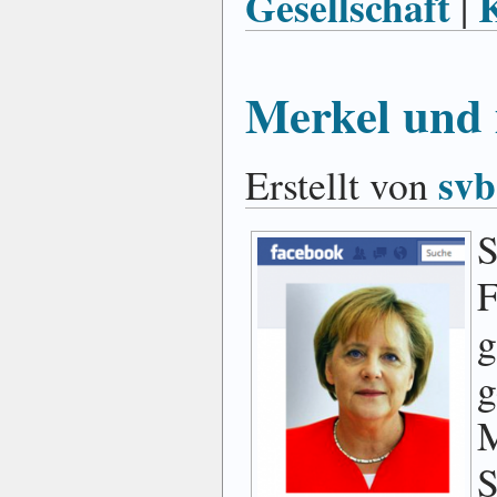
Gesellschaft
|
Merkel und 
svb
Erstellt von
S
F
g
g
S