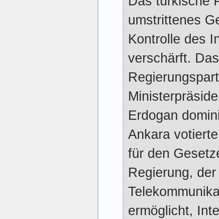
Das türkische 
umstrittenes Ge
Kontrolle des I
verschärft. Das
Regierungspar
Ministerpräsid
Erdogan domini
Ankara votiert
für den Gesetz
Regierung, der
Telekommunika
ermöglicht, Int