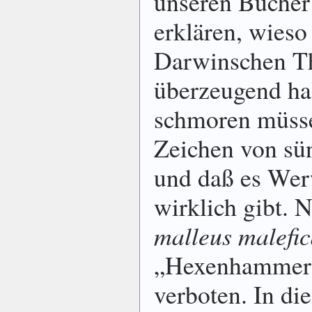
unseren Bücher 
erklären, wieso
Darwinschen Th
überzeugend hal
schmoren müsse
Zeichen von sü
und daß es Wer
wirklich gibt. 
malleus malefi
„Hexenhammer“,
verboten. In d