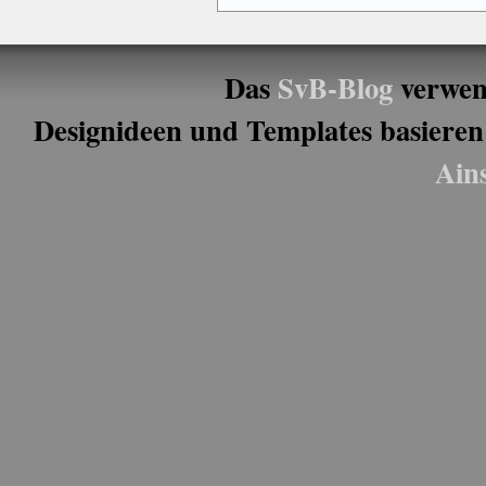
Das
SvB-Blog
verwen
Designideen und Templates basieren
Ain