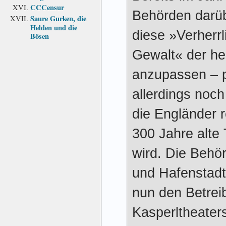
CCCensur
Behörden darü
Saure Gurken, die
Helden und die
diese »Verherr
Bösen
Gewalt« der he
anzupassen – p
allerdings noch
die Engländer r
300 Jahre alte 
wird. Die Behör
und Hafenstad
nun den Betrei
Kasperltheaters