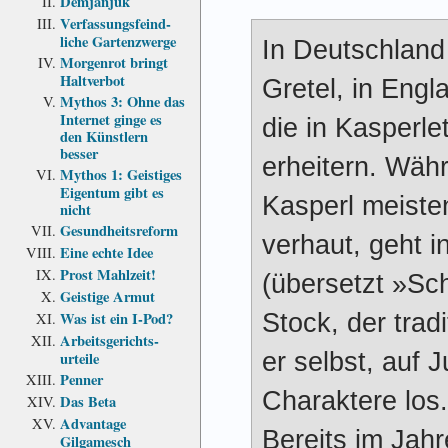
Demjanjuk
Verfassungs­feind­
liche Garten­zwerge
In Deutschland
Morgenrot bringt
Haltverbot
Gretel, in Eng
Mythos 3: Ohne das
Internet ginge es
die in Kasperle
den Künstlern
besser
erheitern. Wäh
Mythos 1: Geistiges
Eigentum gibt es
Kasperl meiste
nicht
Gesundheits­reform
verhaut, geht 
Eine echte Idee
Prost Mahlzeit!
(übersetzt »Sc
Geistige Armut
Stock, der tradi
Was ist ein I-Pod?
Arbeits­gerichts­
er selbst, auf 
urteile
Penner
Charaktere los.
Das Beta
Advantage
Bereits im Jah
Gilgamesch