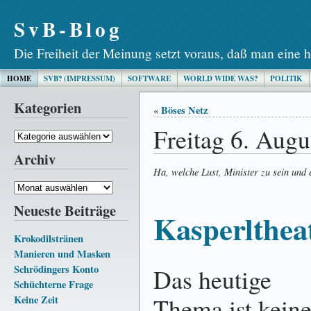
SvB-Blog
Die Freiheit der Meinung setzt voraus, daß man eine h
HOME
SVB? (IMPRESSUM)
SOFTWARE
WORLD WIDE WAS?
POLITIK
Kategorien
Böses Netz
«
Freitag 6. Augu
Kategorien
Archiv
Ha, welche Lust, Minister zu sein und e
Archiv
Neueste Beiträge
Kasperlthea
Krokodilstränen
Manieren und Masken
Schrödingers Konto
Das heutige
Schüchterne Frage
Thema ist kein
Keine Zeit