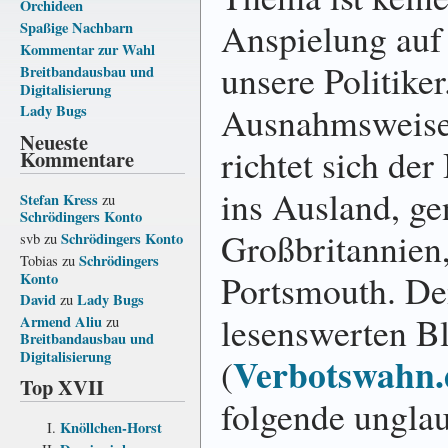
Orchideen
Anspielung auf
Spaßige Nachbarn
Kommentar zur Wahl
unsere Politiker
Breitbandausbau und
Digitalisierung
Ausnahmsweis
Lady Bugs
Neueste
richtet sich der
Kommentare
ins Ausland, ge
Stefan Kress
zu
Schrödingers Konto
Großbritannien
Schrödingers Konto
svb
zu
Schrödingers
Tobias
zu
Portsmouth. D
Konto
David
Lady Bugs
zu
lesenswerten B
Armend Aliu
zu
Breitbandausbau und
Digitalisierung
Verbotswahn.
(
Top XVII
folgende unglau
Knöllchen-Horst