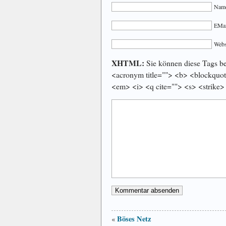
Name
EMail
Webs
XHTML:
Sie können diese Tags ben
<acronym title=""> <b> <blockquot
<em> <i> <q cite=""> <s> <strike>
Böses Netz
«