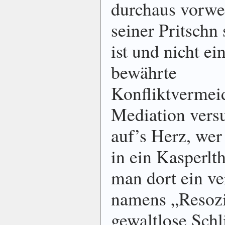
durchaus vorwer
seiner Pritschn
ist und nicht e
bewährte
Konfliktvermei
Mediation vers
auf’s Herz, wer
in ein Kasperlt
man dort ein ve
namens „Resozi
gewaltlose Schl