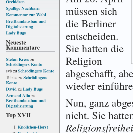
Orchideen
müssen sich
Spaßige Nachbarn
Kommentar zur Wahl
die Berliner
Breitbandausbau und
Digitalisierung
entscheiden.
Lady Bugs
Neueste
Sie hatten die
Kommentare
Religion
Stefan Kress
zu
Schrödingers Konto
abgeschafft, abe
Schrödingers Konto
svb
zu
Schrödingers
Tobias
zu
wieder einführe
Konto
David
Lady Bugs
zu
Armend Aliu
zu
Nun, ganz abges
Breitbandausbau und
Digitalisierung
nicht. Sie hatte
Top XVII
Religionsfreihei
Knöllchen-Horst