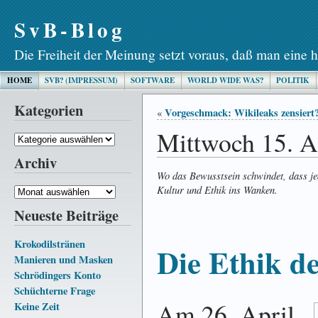
SvB-Blog
Die Freiheit der Meinung setzt voraus, daß man eine h
HOME
SVB? (IMPRESSUM)
SOFTWARE
WORLD WIDE WAS?
POLITIK
Kategorien
Vorgeschmack: Wikileaks zensiert
«
Mittwoch 15. A
Kategorien
Archiv
Wo das Bewusstsein schwindet, dass j
Kultur und Ethik ins Wanken.
Archiv
Neueste Beiträge
Krokodilstränen
Die Ethik de
Manieren und Masken
Schrödingers Konto
Schüchterne Frage
Am 26. April
Keine Zeit