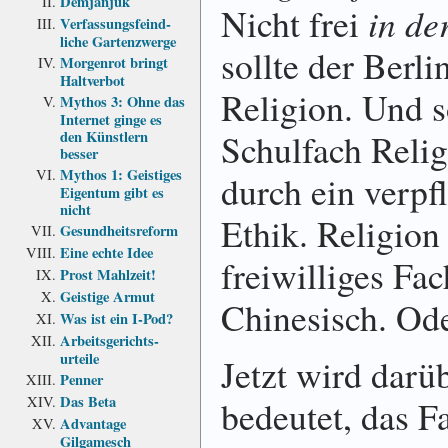
Demjanjuk
Nicht frei
in de
Verfassungs­feind­
liche Garten­zwerge
sollte der Berli
Morgenrot bringt
Haltverbot
Religion. Und 
Mythos 3: Ohne das
Internet ginge es
Schulfach Relig
den Künstlern
besser
Mythos 1: Geistiges
durch ein verpf
Eigentum gibt es
nicht
Ethik. Religio
Gesundheits­reform
Eine echte Idee
freiwilliges Fa
Prost Mahlzeit!
Geistige Armut
Chinesisch. Ode
Was ist ein I-Pod?
Arbeits­gerichts­
urteile
Jetzt wird darüb
Penner
Das Beta
bedeutet, das F
Advantage
Gilgamesch