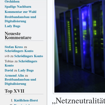
Orchideen
Spaßige Nachbarn
Kommentar zur Wahl
Breitbandausbau und
Digitalisierung
Lady Bugs
Neueste
Kommentare
Stefan Kress
zu
Schrödingers Konto
Schrödingers Konto
svb
zu
Schrödingers
Tobias
zu
Konto
David
Lady Bugs
zu
Armend Aliu
zu
Breitbandausbau und
Digitalisierung
Top XVII
„Netzneutralitä
Knöllchen-Horst