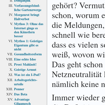
Demjanjuk
gehört? Vermutl
Verfassungs­feind­
liche Garten­zwerge
schon, worum e
Morgenrot bringt
Haltverbot
die Meldungen,
Mythos 3: Ohne das
Internet ginge es
schnell wie ber
den Künstlern
besser
Mythos 1: Geistiges
dass es vielen 
Eigentum gibt es
nicht
weiß, wovon wir
Gesundheits­reform
Eine echte Idee
Das geht schon 
Prost Mahlzeit!
Geistige Armut
Netzneutralität 
Was ist ein I-Pod?
Arbeits­gerichts­
nämlich keine n
urteile
Penner
Immer wieder 
Das Beta
Advantage
Gilgamesch