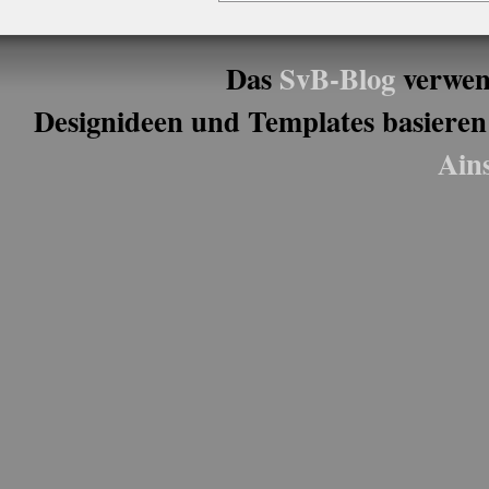
Das
SvB-Blog
verwen
Designideen und Templates basieren
Ain