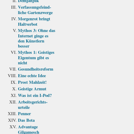
Demjanjuk
Verfassungs­feind­
liche Garten­zwerge
Morgenrot bringt
Haltverbot
Mythos 3: Ohne das
Internet ginge es
den Künstlern
besser
Mythos 1: Geistiges
Eigentum gibt es
nicht
Gesundheits­reform
Eine echte Idee
Prost Mahlzeit!
Geistige Armut
Was ist ein I-Pod?
Arbeits­gerichts­
urteile
Penner
Das Beta
Advantage
Gilgamesch