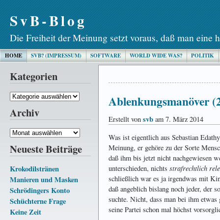
SvB-Blog
Die Freiheit der Meinung setzt voraus, daß man eine h
HOME
SVB? (IMPRESSUM)
SOFTWARE
WORLD WIDE WAS?
POLITIK
Kategorien
Kategorien
Ablenkungsmanöver (
Archiv
svb
Erstellt von
am 7. März 2014
Archiv
Was ist eigentlich aus Sebastian Edat
Neueste Beiträge
Meinung, er gehöre zu der Sorte Mensc
daß ihm bis jetzt nicht nachgewiesen w
strafrechtlich rel
Krokodilstränen
unterschieden, nichts
schließlich war es ja irgendwas mit Kin
Manieren und Masken
daß angeblich bislang noch jeder, der s
Schrödingers Konto
suchte. Nicht, dass man bei ihm etwas 
Schüchterne Frage
seine Partei schon mal höchst vorsorgli
Keine Zeit