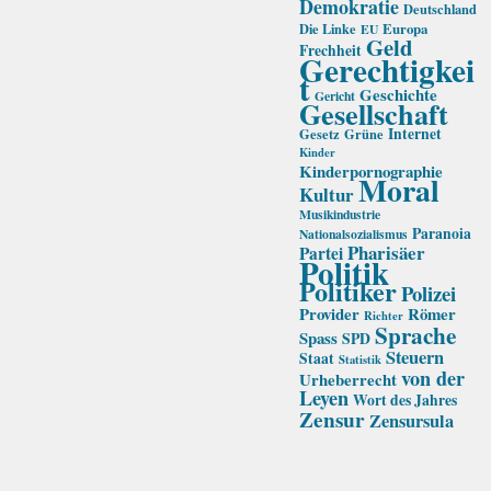
Demokratie
Deutschland
Die Linke
Europa
EU
Geld
Frechheit
Gerechtigkei
t
Geschichte
Gericht
Gesellschaft
Internet
Gesetz
Grüne
Kinder
Kinderpornographie
Moral
Kultur
Musikindustrie
Paranoia
Nationalsozialismus
Pharisäer
Partei
Politik
Politiker
Polizei
Provider
Römer
Richter
Sprache
Spass
SPD
Steuern
Staat
Statistik
von der
Urheberrecht
Leyen
Wort des Jahres
Zensur
Zensursula