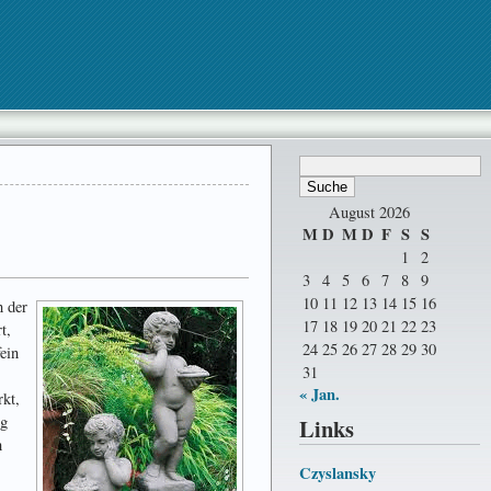
August 2026
M
D
M
D
F
S
S
1
2
3
4
5
6
7
8
9
10
11
12
13
14
15
16
n der
17
18
19
20
21
22
23
t,
24
25
26
27
28
29
30
ein
31
« Jan.
rkt,
ug
Links
n
Czyslansky