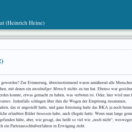
at (Heinrich Heine)
2)
hy geworden? Zur Erinnerung, übereinstimmend waren annähernd alle Mensche
anständiger Mensch
hen, mit denen ein
nichts zu tun hat. Ebenso war gesicher
erden konnte, etwas gemacht zu haben, was verboten ist. Oder, hier wird nun f
evantes
. Jedenfalls schlugen über ihm die Wogen der Empörung zusammen,
dern, das er angestellt hatte, und ganz feinsinnig hatte das BKA ja noch beme
olche erlaubten Bilder besessen habe, auch illegale hatte. Wenn man lange gen
gefunden hätte, aber, wie gesagt, das heißt so viel wie „noch nicht“, weswege
ch ein Parteiausschlußverfahren in Erwägung zieht.