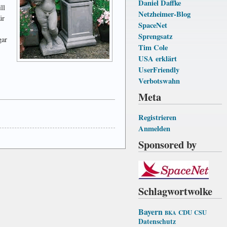
Daniel Daffke
ll
Netzheimer-Blog
ür
SpaceNet
Sprengsatz
gar
Tim Cole
USA erklärt
UserFriendly
Verbotswahn
Meta
Registrieren
Anmelden
Sponsored by
Schlagwortwolke
Bayern
CDU
CSU
BKA
Datenschutz