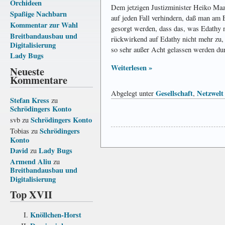
Orchideen
Dem jetzigen Justizminister Heiko Maas
Spaßige Nachbarn
auf jeden Fall verhindern, daß man am
Kommentar zur Wahl
gesorgt werden, dass das, was Edathy n
Breitbandausbau und
rückwirkend auf Edathy nicht mehr zu, 
Digitalisierung
so sehr außer Acht gelassen werden dur
Lady Bugs
Weiterlesen »
Neueste
Kommentare
Gesellschaft
Netzwelt
Abgelegt unter
,
Stefan Kress
zu
Schrödingers Konto
Schrödingers Konto
svb
zu
Schrödingers
Tobias
zu
Konto
David
Lady Bugs
zu
Armend Aliu
zu
Breitbandausbau und
Digitalisierung
Top XVII
Knöllchen-Horst