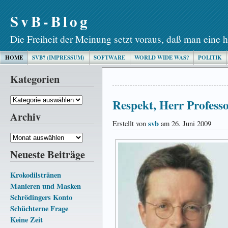
SvB-Blog
Die Freiheit der Meinung setzt voraus, daß man eine h
HOME
SVB? (IMPRESSUM)
SOFTWARE
WORLD WIDE WAS?
POLITIK
Kategorien
Kategorien
Respekt, Herr Professo
Archiv
svb
Erstellt von
am 26. Juni 2009
Archiv
Neueste Beiträge
Krokodilstränen
Manieren und Masken
Schrödingers Konto
Schüchterne Frage
Keine Zeit