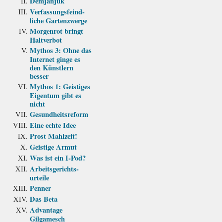
Demjanjuk
Verfassungs­feind­
liche Garten­zwerge
Morgenrot bringt
Haltverbot
Mythos 3: Ohne das
Internet ginge es
den Künstlern
besser
Mythos 1: Geistiges
Eigentum gibt es
nicht
Gesundheits­reform
Eine echte Idee
Prost Mahlzeit!
Geistige Armut
Was ist ein I-Pod?
Arbeits­gerichts­
urteile
Penner
Das Beta
Advantage
Gilgamesch