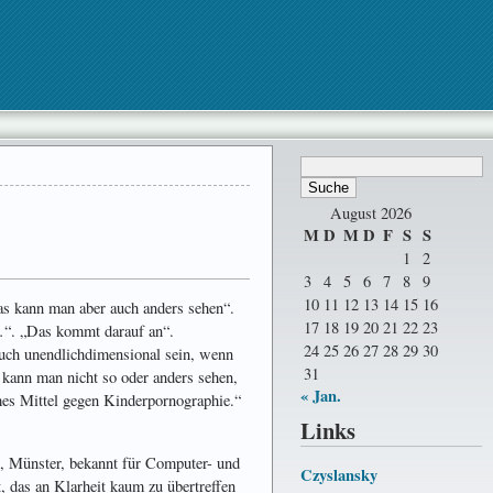
August 2026
M
D
M
D
F
S
S
1
2
3
4
5
6
7
8
9
10
11
12
13
14
15
16
Das kann man aber auch anders sehen“.
17
18
19
20
21
22
23
…“. „Das kommt darauf an“.
24
25
26
27
28
29
30
ch unendlichdimensional sein, wenn
31
 kann man nicht so oder anders sehen,
« Jan.
ames Mittel gegen Kinderpornographie.“
Links
, Münster, bekannt für Computer- und
Czyslansky
, das an Klarheit kaum zu übertreffen