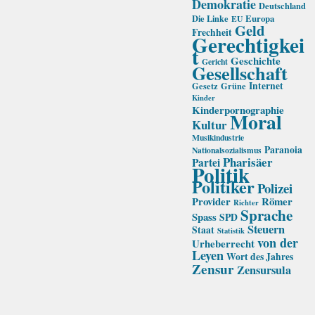
Demokratie
Deutschland
Die Linke
Europa
EU
Geld
Frechheit
Gerechtigkei
t
Geschichte
Gericht
Gesellschaft
Internet
Gesetz
Grüne
Kinder
Kinderpornographie
Moral
Kultur
Musikindustrie
Paranoia
Nationalsozialismus
Pharisäer
Partei
Politik
Politiker
Polizei
Provider
Römer
Richter
Sprache
Spass
SPD
Steuern
Staat
Statistik
von der
Urheberrecht
Leyen
Wort des Jahres
Zensur
Zensursula