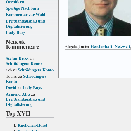
Orchideen
Spaßige Nachbarn
Kommentar zur Wahl
Breitbandausbau und
Digitalisierung
Lady Bugs
Neueste
Kommentare
Gesellschaft
Netzwelt
Abgelegt unter
,
Stefan Kress
zu
Schrödingers Konto
Schrödingers Konto
svb
zu
Schrödingers
Tobias
zu
Konto
David
Lady Bugs
zu
Armend Aliu
zu
Breitbandausbau und
Digitalisierung
Top XVII
Knöllchen-Horst