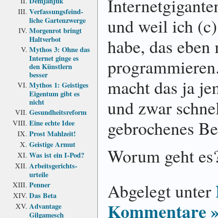
Internetgigante
Demjanjuk
Verfassungs­feind­
und weil ich (c)
liche Garten­zwerge
Morgenrot bringt
Haltverbot
habe, das eben 
Mythos 3: Ohne das
Internet ginge es
programmieren. 
den Künstlern
besser
macht das ja je
Mythos 1: Geistiges
Eigentum gibt es
und zwar schnel
nicht
Gesundheits­reform
gebrochenes Bei
Eine echte Idee
Prost Mahlzeit!
Geistige Armut
Worum geht es
Was ist ein I-Pod?
Arbeits­gerichts­
urteile
Abgelegt unter
Penner
Das Beta
Kommentare 
Advantage
Gilgamesch