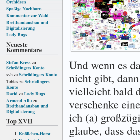
Orchideen
Spaßige Nachbarn
Kommentar zur Wahl
Breitbandausbau und
Digitalisierung
Lady Bugs
Neueste
Kommentare
Und wenn es das
Stefan Kress
zu
Schrödingers Konto
nicht gibt, dann 
Schrödingers Konto
svb
zu
Schrödingers
Tobias
zu
vielleicht bald 
Konto
David
Lady Bugs
zu
verschenke ein
Armend Aliu
zu
Breitbandausbau und
Digitalisierung
ich (a) großzügi
Top XVII
glaube, dass da
Knöllchen-Horst