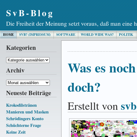
SvB-Blog
Die Freiheit der Meinung setzt voraus, daß man eine h
HOME
SVB? (IMPRESSUM)
SOFTWARE
WORLD WIDE WAS?
POLITIK
Kategorien
Kategorien
Was es noch 
Archiv
doch?
Archiv
Neueste Beiträge
svb
Erstellt von
Krokodilstränen
Manieren und Masken
Schrödingers Konto
Schüchterne Frage
Keine Zeit