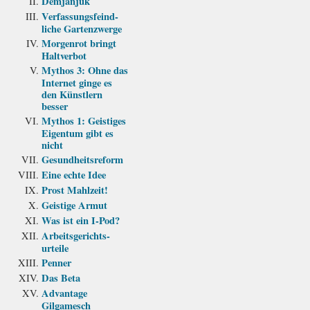
Demjanjuk
Verfassungs­feind­
liche Garten­zwerge
Morgenrot bringt
Haltverbot
Mythos 3: Ohne das
Internet ginge es
den Künstlern
besser
Mythos 1: Geistiges
Eigentum gibt es
nicht
Gesundheits­reform
Eine echte Idee
Prost Mahlzeit!
Geistige Armut
Was ist ein I-Pod?
Arbeits­gerichts­
urteile
Penner
Das Beta
Advantage
Gilgamesch