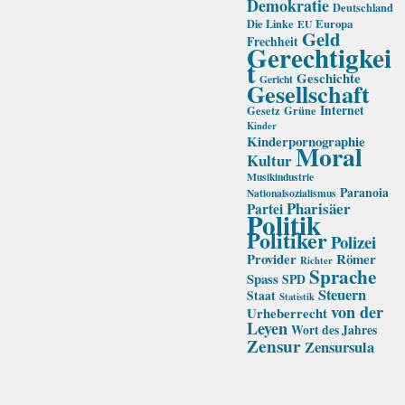
Demokratie
Deutschland
Die Linke
Europa
EU
Geld
Frechheit
Gerechtigkei
t
Geschichte
Gericht
Gesellschaft
Internet
Gesetz
Grüne
Kinder
Kinderpornographie
Moral
Kultur
Musikindustrie
Paranoia
Nationalsozialismus
Pharisäer
Partei
Politik
Politiker
Polizei
Provider
Römer
Richter
Sprache
Spass
SPD
Steuern
Staat
Statistik
von der
Urheberrecht
Leyen
Wort des Jahres
Zensur
Zensursula