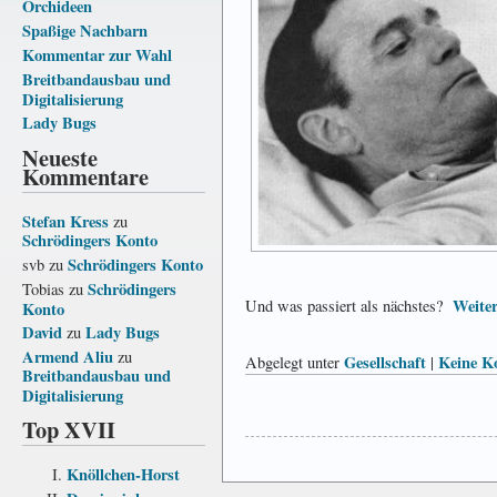
Orchideen
Spaßige Nachbarn
Kommentar zur Wahl
Breitbandausbau und
Digitalisierung
Lady Bugs
Neueste
Kommentare
Stefan Kress
zu
Schrödingers Konto
Schrödingers Konto
svb
zu
Schrödingers
Tobias
zu
Weiter
Und was passiert als nächstes?
Konto
David
Lady Bugs
zu
Armend Aliu
zu
Gesellschaft
Keine K
Abgelegt unter
|
Breitbandausbau und
Digitalisierung
Top XVII
Knöllchen-Horst