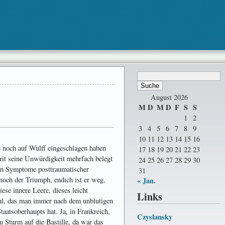
August 2026
M
D
M
D
F
S
S
1
2
3
4
5
6
7
8
9
10
11
12
13
14
15
16
e noch auf Wulff eingeschlagen haben
17
18
19
20
21
22
23
rit seine Unwürdigkeit mehrfach belegt
24
25
26
27
28
29
30
un Symptome post­traumatischer
31
noch der Triumph, endich ist er weg,
« Jan.
ese innere Leere, dieses leicht
Links
hl, das man immer nach dem unblutigen
aats­ober­haupts hat. Ja, in Frankreich,
Czyslansky
 Sturm auf die Bastille, da war das