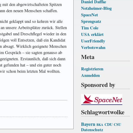
Daniel Daffke
mit den ab­ge­wirt­schaf­teten Spitzen
Netzheimer-Blog
dann den neuen Menschen schaffen.
SpaceNet
Sprengsatz
nicht geklappt und so kehren wir alle
Tim Cole
an unsere Arbeits­plätze zurück. Stellen
istgabel und Dreschflegel wieder in den
USA erklärt
olgen voll Entsetzen, daß ein Kandidat
UserFriendly
n absagt. Wirklich geeignete Menschen
Verbotswahn
im Gespräch – sie sagten genauso ab
Meta
geeigneten. Erstaunlich, daß sich dann
t gefunden hat – und ein guter noch
Registrieren
 wir schon beim letzten Mal wollten.
Anmelden
Sponsored by
Schlagwortwolke
Bayern
CDU
CSU
BKA
Datenschutz