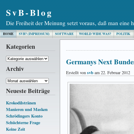
SvB-Blog
Die Freiheit der Meinung setzt voraus, daß man eine h
HOME
SVB? (IMPRESSUM)
SOFTWARE
WORLD WIDE WAS?
POLITIK
Kategorien
Kategorien
Germanys Next Bundes
Archiv
svb
Erstellt von
am 22. Februar 2012
Archiv
Neueste Beiträge
Krokodilstränen
Manieren und Masken
Schrödingers Konto
Schüchterne Frage
Keine Zeit