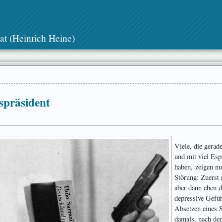
at (Heinrich Heine)
präsident
Viele, die gerad
und mit viel Esp
haben, zeigen n
Störung: Zuerst 
aber dann eben di
depressive Gefü
Absetzen eines St
damals, nach dem