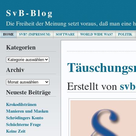
SvB-Blog
Die Freiheit der Meinung setzt voraus, daß man eine h
HOME
SVB? (IMPRESSUM)
SOFTWARE
WORLD WIDE WAS?
POLITIK
Kategorien
Kategorien
Täuschungs
Archiv
svb
Erstellt von
Archiv
Neueste Beiträge
Krokodilstränen
Manieren und Masken
Schrödingers Konto
Schüchterne Frage
Keine Zeit