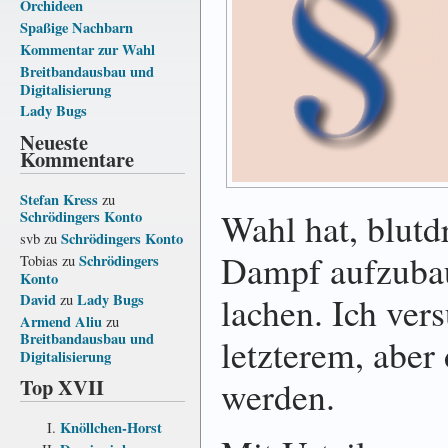
Orchideen
Spaßige Nachbarn
Kommentar zur Wahl
Breitbandausbau und
Digitalisierung
Lady Bugs
Neueste
Kommentare
Stefan Kress
zu
Wahl hat, blutd
Schrödingers Konto
Schrödingers Konto
svb
zu
Dampf aufzubau
Schrödingers
Tobias
zu
Konto
lachen. Ich ver
David
Lady Bugs
zu
Armend Aliu
zu
Breitbandausbau und
letzterem, aber
Digitalisierung
Top XVII
werden.
Knöllchen-Horst