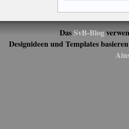
Das
SvB-Blog
verwen
Designideen und Templates basieren
Ain