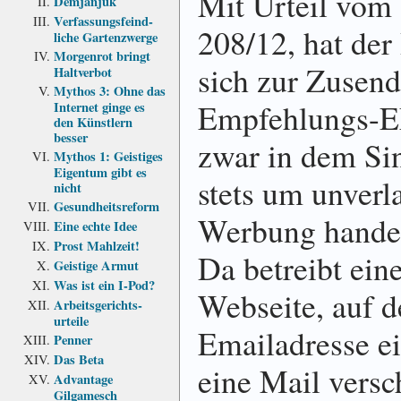
Mit Urteil vom
Demjanjuk
Verfassungs­feind­
208/12, hat der
liche Garten­zwerge
Morgenrot bringt
sich zur Zusen
Haltverbot
Mythos 3: Ohne das
Empfehlungs-EM
Internet ginge es
den Künstlern
besser
zwar in dem Sin
Mythos 1: Geistiges
Eigentum gibt es
stets um unverl
nicht
Gesundheits­reform
Werbung handelt
Eine echte Idee
Prost Mahlzeit!
Da betreibt ein
Geistige Armut
Was ist ein I-Pod?
Webseite, auf d
Arbeits­gerichts­
urteile
Emailadresse ei
Penner
Das Beta
eine Mail versc
Advantage
Gilgamesch