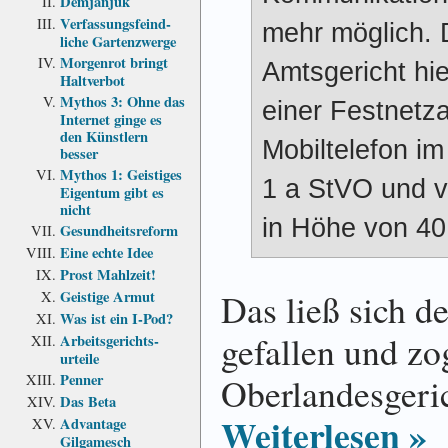
Demjanjuk
Verfassungs­feind­
mehr möglich.
liche Garten­zwerge
Morgenrot bringt
Amtsgericht hie
Haltverbot
Mythos 3: Ohne das
einer Festnetza
Internet ginge es
den Künstlern
Mobiltelefon im
besser
Mythos 1: Geistiges
1 a StVO und v
Eigentum gibt es
nicht
in Höhe von 40,
Gesundheits­reform
Eine echte Idee
Prost Mahlzeit!
Das ließ sich d
Geistige Armut
Was ist ein I-Pod?
gefallen und zo
Arbeits­gerichts­
urteile
Penner
Oberlandesgeri
Das Beta
Weiterlesen »
Advantage
Gilgamesch