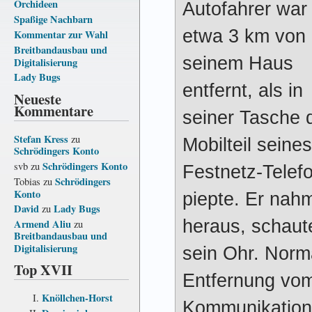
Orchideen
Autofahrer war
Spaßige Nachbarn
etwa 3 km von
Kommentar zur Wahl
Breitbandausbau und
seinem Haus
Digitalisierung
Lady Bugs
entfernt, als in
Neueste
Kommentare
seiner Tasche 
Stefan Kress
zu
Mobilteil seines
Schrödingers Konto
Schrödingers Konto
svb
zu
Festnetz-Telef
Schrödingers
Tobias
zu
Konto
piepte. Er nah
David
Lady Bugs
zu
heraus, schaute
Armend Aliu
zu
Breitbandausbau und
Digitalisierung
sein Ohr. Norm
Top XVII
Entfernung vo
Knöllchen-Horst
Kommunikation 