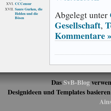
CCCensur
Saure Gurken, die
Abgelegt unter
Helden und die
Bösen
Gesellschaft
T
,
Kommentare 
Das
SvB-Blog
verwen
Designideen und Templates basieren
Ain