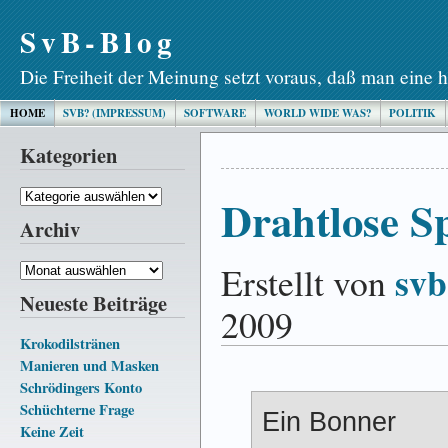
SvB-Blog
Die Freiheit der Meinung setzt voraus, daß man eine h
HOME
SVB? (IMPRESSUM)
SOFTWARE
WORLD WIDE WAS?
POLITIK
Kategorien
Kategorien
Drahtlose Sp
Archiv
svb
Erstellt von
Archiv
Neueste Beiträge
2009
Krokodilstränen
Manieren und Masken
Schrödingers Konto
Schüchterne Frage
Ein Bonner
Keine Zeit