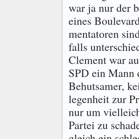
war ja nur der b
eines Boule­var
men­ta­toren sind
falls unter­schie
Clement war auc
SPD ein Mann d
Be­hut­samer, ke
legen­heit zur Pro
nur um viel­leic
Partei zu schade
gleich ein schl