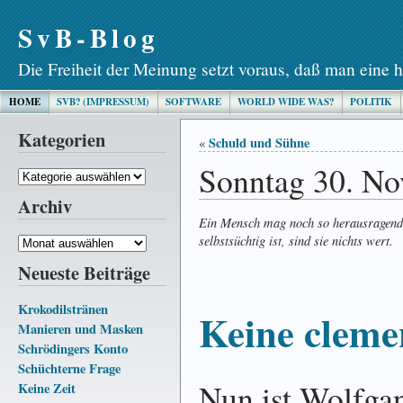
SvB-Blog
Die Freiheit der Meinung setzt voraus, daß man eine h
HOME
SVB? (IMPRESSUM)
SOFTWARE
WORLD WIDE WAS?
POLITIK
Kategorien
Schuld und Sühne
«
Sonntag 30. N
Kategorien
Archiv
Ein Mensch mag noch so herausragende
selbstsüchtig ist, sind sie nichts wert.
Archiv
Neueste Beiträge
Krokodilstränen
Keine cleme
Manieren und Masken
Schrödingers Konto
Schüchterne Frage
Nun ist Wolfga
Keine Zeit