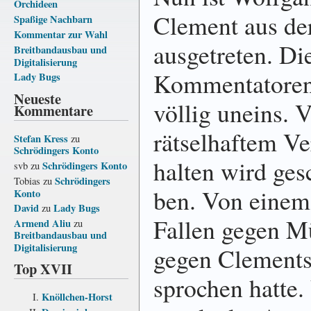
Orchideen
Clement aus d
Spaßige Nachbarn
Kommentar zur Wahl
ausgetreten. Di
Breitbandausbau und
Digitalisierung
Kom­menta­toren
Lady Bugs
Neueste
völlig uneins. 
Kommentare
rätsel­haftem Ve
Stefan Kress
zu
Schrödingers Konto
halten wird ge­s
Schrödingers Konto
svb
zu
Schrödingers
Tobias
zu
ben. Von einem
Konto
David
Lady Bugs
zu
Fallen gegen Mü
Armend Aliu
zu
Breitbandausbau und
Digitalisierung
gegen Clements 
Top XVII
sprochen hatte. 
Knöllchen-Horst