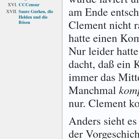
CCCensur
am Ende entsch
Saure Gurken, die
Helden und die
Clement nicht r
Bösen
hatte einen Kom­
Nur leider hatt
dacht, daß ein 
immer das Mitte
Manch­mal
kom­
nur. Clement ko
Anders sieht e
der Vor­ge­schich