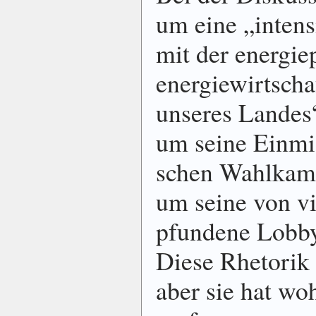
um eine „in­ten­s
mit der energie­
energie­wirt­sch
unseres Landes“ 
um seine Ein­mi
schen Wahl­kamp
um seine von vi
pfun­dene Lobby
Diese Rhetorik i
aber sie hat wo