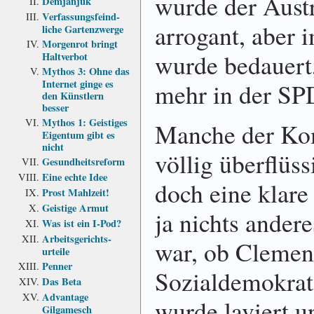
wurde der Aus­tr
Demjanjuk
Verfassungs­feind­
arrogant, aber 
liche Garten­zwerge
Morgenrot bringt
wurde be­dauert
Haltverbot
Mythos 3: Ohne das
Internet ginge es
mehr in der SPD
den Künstlern
besser
Mythos 1: Geistiges
Manche der Ko
Eigentum gibt es
nicht
völlig über­flüss
Gesundheits­reform
Eine echte Idee
doch eine klare
Prost Mahlzeit!
Geistige Armut
ja nichts ander
Was ist ein I-Pod?
Arbeits­gerichts­
war, ob Clement
urteile
Penner
Sozial­demo­krat
Das Beta
Advantage
wurde laviert u
Gilgamesch