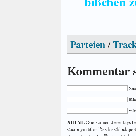
bißchen z
Parteien
Trac
/
Kommentar s
Name
EMail
Webs
XHTML:
Sie können diese Tags ben
<acronym title=""> <b> <blockquot
<em> <i> <q cite=""> <s> <strike>