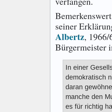
ver­fangen.
Bemerkenswert 
seiner Er­klärun
Albertz
, 1966/
Bürger­meister i
In einer Gesells
demokratisch n
daran gewöhne
manche den Mu
es für richtig h