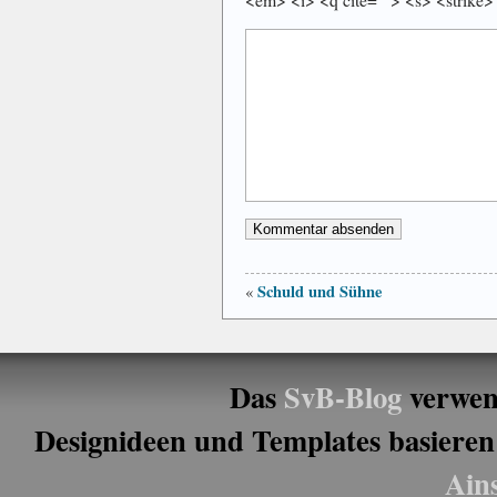
Schuld und Sühne
«
Das
SvB-Blog
verwen
Designideen und Templates basieren
Ain