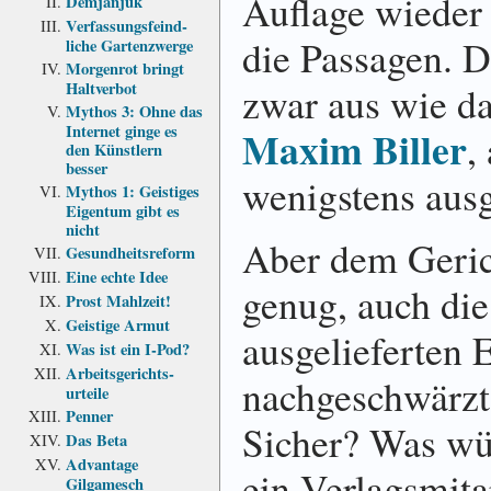
Auflage wieder 
Demjanjuk
Verfassungs­feind­
die Passagen. 
liche Garten­zwerge
Morgenrot bringt
zwar aus wie 
Haltverbot
Mythos 3: Ohne das
Internet ginge es
Maxim Biller
,
den Künstlern
besser
wenigstens ausg
Mythos 1: Geistiges
Eigentum gibt es
nicht
Aber dem Gerich
Gesundheits­reform
Eine echte Idee
genug, auch die
Prost Mahlzeit!
Geistige Armut
ausgelieferten
Was ist ein I-Pod?
Arbeits­gerichts­
nachgeschwärzt
urteile
Penner
Sicher? Was wü
Das Beta
Advantage
ein Verlagsmita
Gilgamesch