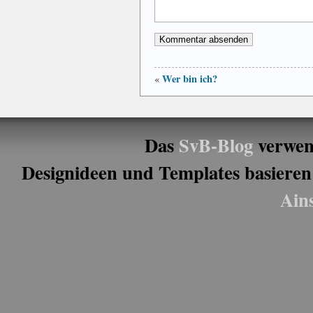
Wer bin ich?
«
Das
SvB-Blog
verwen
Designideen und Templates basieren
Ain