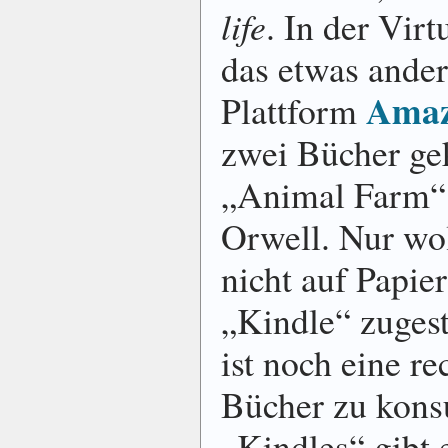
life
. In der Virt
das etwas ander
Ama
Plattform
zwei Bücher ge
„Animal Farm“,
Orwell. Nur wol
nicht auf Papie
„Kindle“ zuges
ist noch eine r
Bücher zu kons
„Kindles“ gibt 