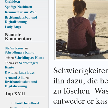
Orchideen
Spaßige Nachbarn
Kommentar zur Wahl
Breitbandausbau und
Digitalisierung
Lady Bugs
Neueste
Kommentare
Stefan Kress
zu
Schrödingers Konto
Schrödingers Konto
svb
zu
Schrödingers
Tobias
zu
Schwierigkeiten
Konto
David
Lady Bugs
zu
ihn dazu, die b
Armend Aliu
zu
Breitbandausbau und
Digitalisierung
zu löschen. Was
Top XVII
entweder er kas
Knöllchen-Horst