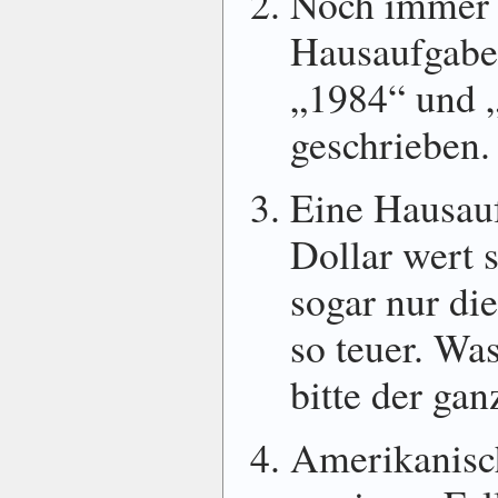
Noch immer w
Hausaufgabe
„1984“ und 
geschrieben.
Eine Hausau
Dollar wert s
sogar nur di
so teuer. Wa
bitte der ga
Amerikanisch