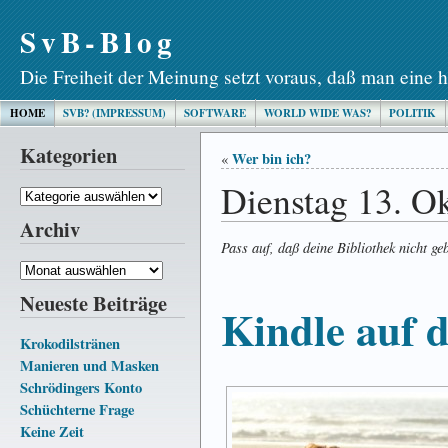
SvB-Blog
Die Freiheit der Meinung setzt voraus, daß man eine h
HOME
SVB? (IMPRESSUM)
SOFTWARE
WORLD WIDE WAS?
POLITIK
Kategorien
Wer bin ich?
«
Dienstag 13. O
Kategorien
Archiv
Pass auf, daß deine Bibliothek nicht gebi
Archiv
Neueste Beiträge
Kindle auf d
Krokodilstränen
Manieren und Masken
Schrödingers Konto
Schüchterne Frage
Keine Zeit