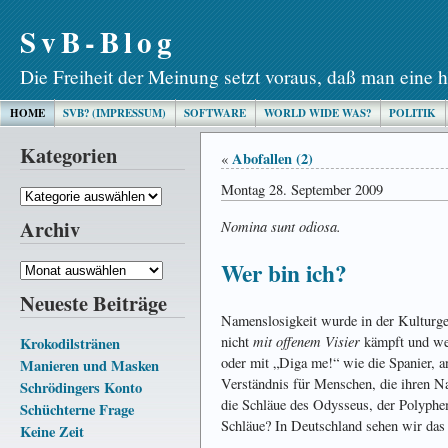
SvB-Blog
Die Freiheit der Meinung setzt voraus, daß man eine h
HOME
SVB? (IMPRESSUM)
SOFTWARE
WORLD WIDE WAS?
POLITIK
Kategorien
Abofallen (2)
«
Montag 28. September 2009
Kategorien
Archiv
Nomina sunt odiosa.
Wer bin ich?
Archiv
Neueste Beiträge
Namenslosigkeit wurde in der Kulturge
mit offenem Visier
nicht
kämpft und wer
Krokodilstränen
oder mit „Diga me!“ wie die Spanier, a
Manieren und Masken
Verständnis für Menschen, die ihren 
Schrödingers Konto
die Schläue des Odysseus, der Polyphem
Schüchterne Frage
Schläue? In Deutschland sehen wir das t
Keine Zeit