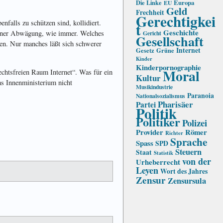
Die Linke
Europa
EU
Geld
Frechheit
Gerechtigkei
nfalls zu schützen sind, kollidiert.
t
Geschichte
einer Abwägung, wie immer. Welches
Gericht
Gesellschaft
ben. Nur manches läßt sich schwerer
Internet
Gesetz
Grüne
Kinder
Kinderpornographie
Moral
echtsfreien Raum Internet“. Was für ein
Kultur
as Innenministerium nicht
Musikindustrie
Paranoia
Nationalsozialismus
Pharisäer
Partei
Politik
Politiker
Polizei
Provider
Römer
Richter
Sprache
Spass
SPD
Steuern
Staat
Statistik
von der
Urheberrecht
Leyen
Wort des Jahres
Zensur
Zensursula