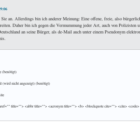
09:06
ie an. Allerdings bin ich anderer Meinung: Eine offene, freie, also bürgerlic
treiten. Daher bin ich gegen die Vermummung jeder Art, auch von Polizisten 
utschland an seine Bürger, als de-Mail auch unter einem Pseudonym elektron
nis.
 (benötigt)
 (wird nicht angezeigt) (benötigt)
ite
href="" title=""> <abbr title=""> <acronym title=""> <b> <blockquote cite=""> <cite> <code