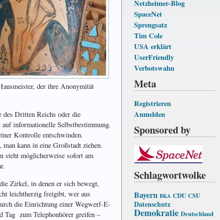
Netzheimer-Blog
SpaceNet
Sprengsatz
Tim Cole
USA erklärt
UserFriendly
Verbotswahn
Meta
r Hausmeister, der ihre Anonymität
Registrieren
Anmelden
e des Dritten Reichs oder die
t auf informationelle Selbstbestimmung.
Sponsored by
seiner Kontrolle entschwinden.
, man kann in eine Großstadt ziehen.
rn steht möglicherweise sofort am
r.
Schlagwortwolke
ie Zirkel, in denen er sich bewegt,
ht leichtherzig freigibt, wer aus
Bayern
CDU
CSU
BKA
durch die Einrichtung einer Wegwerf-E-
Datenschutz
Demokratie
Deutschland
nd Tag zum Telephonhörer greifen –