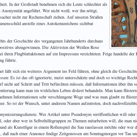
heit. In der Großstadt benehmen sich die Leute schlechter als
 Anonymität angeführt. Wer nicht weiß, wer ihn nötigt,
rsacher nicht zur Rechenschaft ziehen. Auf unseren Straßen
 Namensschild anstelle eines Autokennzeichens sichtbar
chts der Geschichte des vergangenen Jahrhunderts durchaus
positives abzugewinnen. Die Aktivisten der Weißen Rose
 bei ihren Flugblattaktionen auf ein Impressum verzichteten. Feige handelte de
ng führte.
et läßt sich ein weiteres Argument ins Feld führen, ohne gleich die Geschicht
en: Es ist das oft ignorierte, meist unterschätzte und doch so wichtige Rech
rf nicht auf Schritt und Tritt befürchten müssen, daß Informationen über ihn 
ientierung kann man im wirklichen Leben diskret behandeln. Man kann flüstern
r nehmen Informationen sehr verschlungene Wege und was man glaubt zu flüste
er. So ist der Wunsch, unter anderem Namen aufzutreten, doch nachvollziehba
onymisierungsdienste. Wer Artikel unter Pseudonym veröffentlichen will oder d
ll, oder aber wer in Selbsthilfegruppen zu Themen mitarbeiten will, die man nic
und als Kunstfigur in einem Rollenspiel die Sau rauslassen möchte oder wer 
ll, daß nach einer Annonce findige Zeitgenossen am Sonntagmorgen vor Tau u