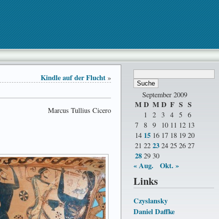
Kindle auf der Flucht
»
September 2009
M
D
M
D
F
S
S
Marcus Tullius Cicero
1
2
3
4
5
6
7
8
9
10
11
12
13
15
14
16
17
18
19
20
23
21
22
24
25
26
27
28
29
30
« Aug.
Okt. »
Links
Czyslansky
Daniel Daffke