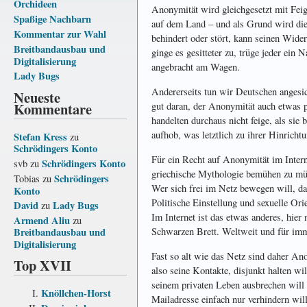
Orchideen
Anonymität wird gleichgesetzt mit Feig
Spaßige Nachbarn
auf dem Land – und als Grund wird die
Kommentar zur Wahl
behindert oder stört, kann seinen Wide
Breitbandausbau und
ginge es gesitteter zu, trüge jeder ein
Digitalisierung
angebracht am Wagen.
Lady Bugs
Andererseits tun wir Deutschen angesi
Neueste
Kommentare
gut daran, der Anonymität auch etwas 
handelten durchaus nicht feige, als sie
aufhob, was letztlich zu ihrer Hinrichtu
Stefan Kress
zu
Schrödingers Konto
Für ein Recht auf Anonymität im Intern
Schrödingers Konto
svb
zu
griechische Mythologie bemühen zu müss
Schrödingers
Tobias
zu
Wer sich frei im Netz bewegen will, da
Konto
Politische Einstellung und sexuelle Or
David
Lady Bugs
zu
Im Internet ist das etwas anderes, hie
Armend Aliu
zu
Schwarzen Brett. Weltweit und für imm
Breitbandausbau und
Digitalisierung
Fast so alt wie das Netz sind daher An
Top XVII
also seine Kontakte, disjunkt halten wi
seinem privaten Leben ausbrechen will 
Knöllchen-Horst
Mailadresse einfach nur verhindern wi