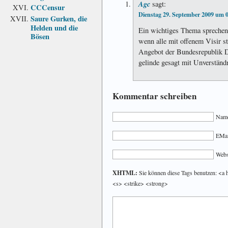
Agc
sagt:
CCCensur
Dienstag 29. September 2009 um 
Saure Gurken, die
Helden und die
Ein wichtiges Thema sprechen S
Bösen
wenn alle mit offenem Visir s
Angebot der Bundesrepublik De
gelinde gesagt mit Unverständ
Kommentar schreiben
Name
EMail
Webs
XHTML:
Sie können diese Tags benutzen: <a 
<s> <strike> <strong>