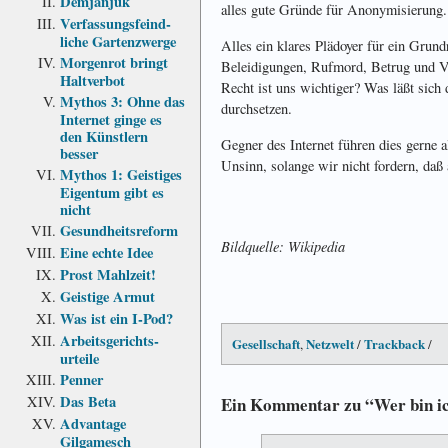
Demjanjuk
alles gute Gründe für Anonymisierung.
Verfassungs­feind­
liche Garten­zwerge
Alles ein klares Plädoyer für ein Grund
Morgenrot bringt
Beleidigungen, Rufmord, Betrug und V
Haltverbot
Recht ist uns wichtiger? Was läßt sich
Mythos 3: Ohne das
durchsetzen.
Internet ginge es
den Künstlern
Gegner des Internet führen dies gerne 
besser
Unsinn, solange wir nicht fordern, daß
Mythos 1: Geistiges
Eigentum gibt es
nicht
Gesundheits­reform
Bildquelle: Wikipedia
Eine echte Idee
Prost Mahlzeit!
Geistige Armut
Was ist ein I-Pod?
Arbeits­gerichts­
Gesellschaft
Netzwelt
Trackback
,
/
/
urteile
Penner
Das Beta
Ein Kommentar zu “Wer bin i
Advantage
Gilgamesch