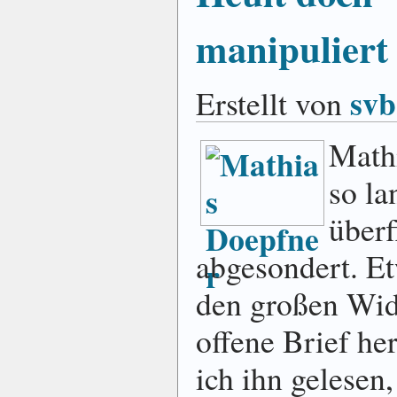
manipuliert
svb
Erstellt von
Mathi
so la
überf
abgesondert. Et
den großen Wide
offene Brief he
ich ihn gelesen