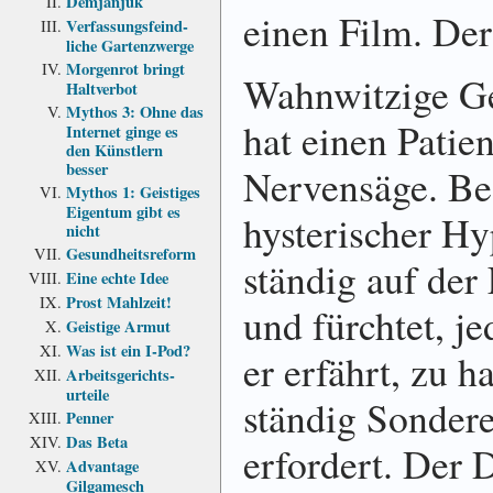
Demjanjuk
einen Film. De
Verfassungs­feind­
liche Garten­zwerge
Morgenrot bringt
Wahnwitzige Ge
Haltverbot
Mythos 3: Ohne das
hat einen Patie
Internet ginge es
den Künstlern
besser
Nervensäge. Bes
Mythos 1: Geistiges
Eigentum gibt es
hysterischer Hy
nicht
Gesundheits­reform
ständig auf der
Eine echte Idee
Prost Mahlzeit!
und fürchtet, j
Geistige Armut
Was ist ein I-Pod?
er erfährt, zu h
Arbeits­gerichts­
urteile
ständig Sondere
Penner
Das Beta
erfordert. Der 
Advantage
Gilgamesch