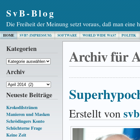
SvB-Blog
Die Freiheit der Meinung setzt voraus, daß man eine h
HOME
SVB? (IMPRESSUM)
SOFTWARE
WORLD WIDE WAS?
POLITIK
Kategorien
Archiv für A
Kategorien
Archiv
Archiv
Superhypoc
Neueste Beiträge
Krokodilstränen
svb
Erstellt von
Manieren und Masken
Schrödingers Konto
Schüchterne Frage
Keine Zeit