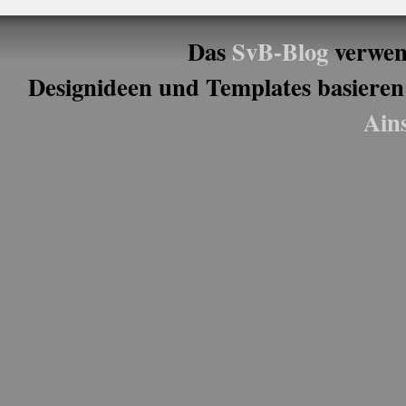
Das
SvB-Blog
verwen
Designideen und Templates basieren
Ain