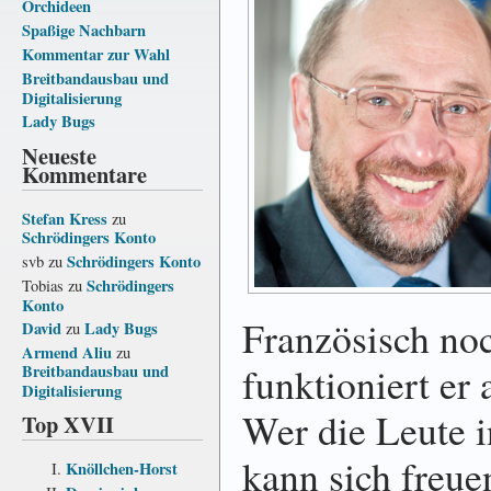
Orchideen
Spaßige Nachbarn
Kommentar zur Wahl
Breitbandausbau und
Digitalisierung
Lady Bugs
Neueste
Kommentare
Stefan Kress
zu
Schrödingers Konto
Schrödingers Konto
svb
zu
Schrödingers
Tobias
zu
Konto
Französisch noc
David
Lady Bugs
zu
Armend Aliu
zu
funktioniert er
Breitbandausbau und
Digitalisierung
Wer die Leute 
Top XVII
kann sich freue
Knöllchen-Horst