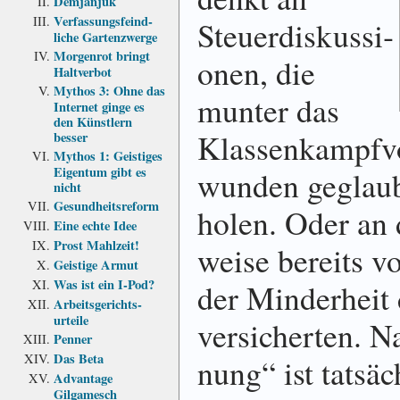
Demjanjuk
Verfassungs­feind­
Steuer­dis­kus­si­
liche Garten­zwerge
Morgenrot bringt
onen, die
Haltverbot
Mythos 3: Ohne das
munter das
Internet ginge es
den Künstlern
Klassen­kampf­v
besser
Mythos 1: Geistiges
Eigentum gibt es
wunden ge­glaub­
nicht
Gesundheits­reform
holen. Oder an d
Eine echte Idee
Prost Mahlzeit!
weise be­reits vo
Geistige Armut
Was ist ein I-Pod?
der Min­der­heit
Arbeits­gerichts­
urteile
ver­sicher­ten. N
Penner
Das Beta
nung“ ist tat­säc
Advantage
Gilgamesch