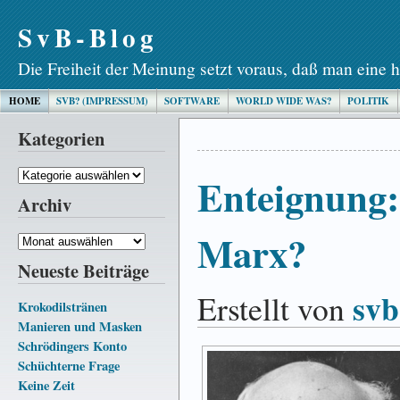
SvB-Blog
Die Freiheit der Meinung setzt voraus, daß man eine h
HOME
SVB? (IMPRESSUM)
SOFTWARE
WORLD WIDE WAS?
POLITIK
Kategorien
Kategorien
Enteignung:
Archiv
Marx?
Archiv
Neueste Beiträge
svb
Erstellt von
Krokodilstränen
Manieren und Masken
Schrödingers Konto
Schüchterne Frage
Keine Zeit