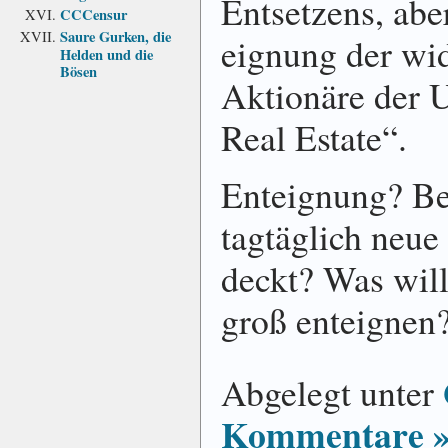
Ent­setzens, abe
CCCensur
Saure Gurken, die
eig­nung der wid
Helden und die
Bösen
Aktionäre der 
Real Estate“.
Enteignung? Bei
tagtäglich neue 
deckt? Was wil
groß ent­eig­nen
Abgelegt unter
Kommentare 