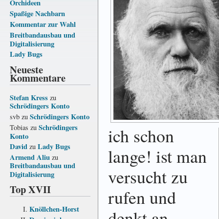
Orchideen
Spaßige Nachbarn
Kommentar zur Wahl
Breitbandausbau und
Digitalisierung
Lady Bugs
Neueste
Kommentare
Stefan Kress
zu
Schrödingers Konto
Schrödingers Konto
svb
zu
Schrödingers
Tobias
zu
ich schon
Konto
David
Lady Bugs
zu
lange! ist man
Armend Aliu
zu
Breitbandausbau und
versucht zu
Digitalisierung
Top XVII
rufen und
Knöllchen-Horst
denkt an