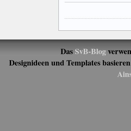
Das
SvB-Blog
verwen
Designideen und Templates basieren
Ain