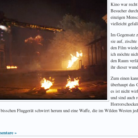
Kino war recht 
Besucher durch
einzigen Mensc
vielleicht gefal
Im Gegensatz z
sie auf, zischt
den Film wiede
ich möchte nich
den Raum verläß
ihr dieser wund
Zum einen kann
überhaupt das
es ist nicht wi
und sind auch r
Horrorschocker 
in bisschen Fluggerät schwirrt herum und eine Waffe, die im Wilden Westen jed
entare »