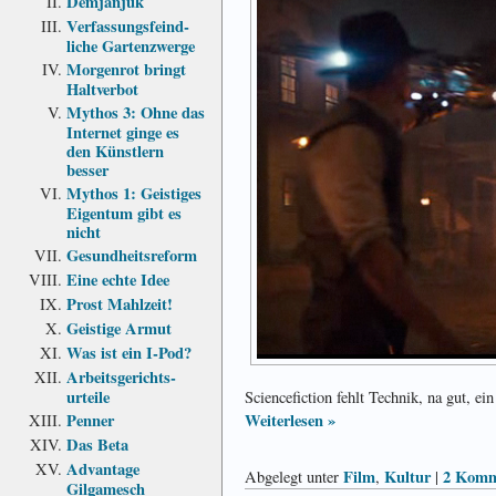
Demjanjuk
Verfassungs­feind­
liche Garten­zwerge
Morgenrot bringt
Haltverbot
Mythos 3: Ohne das
Internet ginge es
den Künstlern
besser
Mythos 1: Geistiges
Eigentum gibt es
nicht
Gesundheits­reform
Eine echte Idee
Prost Mahlzeit!
Geistige Armut
Was ist ein I-Pod?
Arbeits­gerichts­
urteile
Sciencefiction fehlt Technik, na gut, e
Penner
Weiterlesen »
Das Beta
Advantage
Film
Kultur
2 Komm
Abgelegt unter
,
|
Gilgamesch