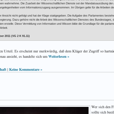
gaben wahrnehme. Die Zuarbeit der Wissenschaftlichen Dienste sei der Mandatsausübung de
ngelegenheiten vom Informationszugang ausgenommen. Im Übrigen gelte für die Arbeiten de
er Ansicht nicht gefolgt und hat der Klage stattgegeben. Die Aufgabe des Parlamentes besteh
gierung. Dazu gehöre nicht die Arbeit des Wissenschaftlichen Dienstes des Bundestages, da
 erstelle. Diese Vermittlung von Information und Wissen bilde die Grundlage für die parlam
Arbeit.
er 2011 (VG 2 K 91.11)
en Urteil. Es erscheint nur merkwürdig, daß dem Kläger der Zugriff so hartnä
Weiterlesen »
au ansieht, es handelte sich um
chaft
Keine Kommentare »
|
Wer sich den F
sollte sich beei