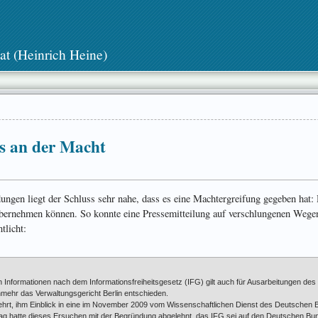
at (Heinrich Heine)
ts an der Macht
dungen liegt der Schluss sehr nahe, dass es eine Machtergreifung gegeben hat:
 übernehmen können. So konnte eine Pressemitteilung auf verschlungenen Wege
tlicht:
 Informationen nach dem Informationsfreiheitsgesetz (IFG) gilt auch für Ausarbeitungen des
ehr das Verwaltungsgericht Berlin entschieden.
rt, ihm Einblick in eine im November 2009 vom Wissenschaftlichen Dienst des Deutschen B
g hatte dieses Ersuchen mit der Begründung abgelehnt, das IFG sei auf den Deutschen Bun