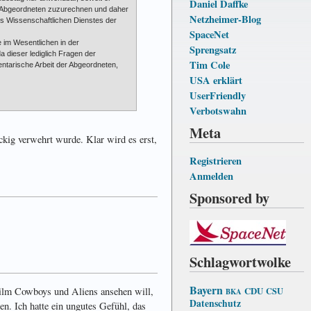
Daniel Daffke
r Abgeordneten zuzurechnen und daher
Netzheimer-Blog
s Wissenschaftlichen Dienstes der
SpaceNet
e im Wesentlichen in der
Sprengsatz
 dieser lediglich Fragen der
Tim Cole
entarische Arbeit der Abgeordneten,
USA erklärt
UserFriendly
Verbotswahn
Meta
ckig verwehrt wurde. Klar wird es erst,
Registrieren
Anmelden
Sponsored by
Schlagwortwolke
Bayern
CDU
CSU
ilm Cowboys und Aliens ansehen will,
BKA
Datenschutz
len. Ich hatte ein ungutes Gefühl, das