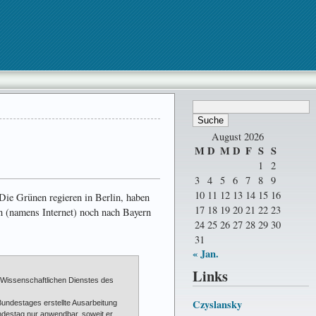
August 2026
M
D
M
D
F
S
S
1
2
3
4
5
6
7
8
9
10
11
12
13
14
15
16
 Die Grünen regieren in Berlin, haben
17
18
19
20
21
22
23
n (namens Internet) noch nach Bayern
24
25
26
27
28
29
30
31
« Jan.
Links
 Wissenschaftlichen Dienstes des
Czyslansky
undestages erstellte Ausarbeitung
destag nur anwendbar, soweit er