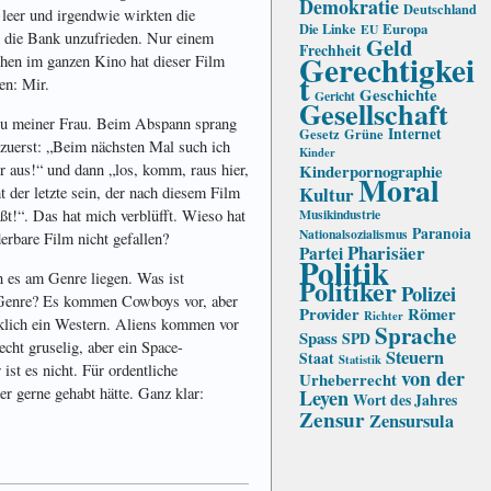
Demokratie
Deutschland
leer und irgendwie wirkten die
Die Linke
Europa
EU
 die Bank unzufrieden. Nur einem
Geld
Frechheit
Gerechtigkei
hen im ganzen Kino hat dieser Film
t
len: Mir.
Geschichte
Gericht
Gesellschaft
u meiner Frau. Beim Abspann sprang
Internet
Gesetz
Grüne
e zuerst: „Beim nächsten Mal such ich
Kinder
Kinderpornographie
r aus!“ und dann „los, komm, raus hier,
Moral
Kultur
t der letzte sein, der nach diesem Film
Musikindustrie
t!“. Das hat mich verblüfft. Wieso hat
Paranoia
Nationalsozialismus
erbare Film nicht gefallen?
Pharisäer
Partei
Politik
 es am Genre liegen. Was ist
Politiker
Polizei
 Genre? Es kommen Cowboys vor, aber
Provider
Römer
Richter
rklich ein Western. Aliens kommen vor
Sprache
Spass
SPD
echt gruselig, aber ein Space-
Steuern
Staat
Statistik
ist es nicht. Für ordentliche
von der
Urheberrecht
er gerne gehabt hätte. Ganz klar:
Leyen
Wort des Jahres
Zensur
Zensursula