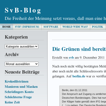
SvB-Blog
Die Freiheit der Meinung setzt voraus, daß man eine h
HOME
SVB? (IMPRESSUM)
SOFTWARE
WORLD WIDE WAS?
POLITIK
Kategorien
Kategorien
Die Grünen sind berei
Archiv
svb
Erstellt von
am 9. Dezember 2011
Archiv
Nach noch nicht völlig bestätigten Mel
Neueste Beiträge
aber noch nicht alle Schlüsselressorts
berlin.de
gelangen. Auf
war es veröffen
Krokodilstränen
Manieren und Masken
Berlin, den 01.12.2011
Schrödingers Konto
Der Anspruch auf Zugang zu amtlichen
Schüchterne Frage
Deutschen Bundestages. Dies hat nunm
Keine Zeit
Der Kläger hatte gemäß dem IFG begeh
(…) zu geben. Der Deutsche Bundesta