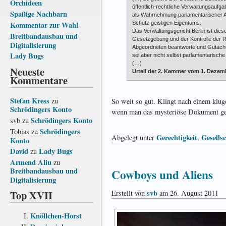
Orchideen
öffentlich-rechtliche Verwaltungsauf
Spaßige Nachbarn
als Wahrnehmung parlamentarischer A
Kommentar zur Wahl
Schutz geistigen Eigentums.
Das Verwaltungsgericht Berlin ist dies
Breitbandausbau und
Gesetzgebung und der Kontrolle der Re
Digitalisierung
Abgeordneten beantworte und Gutachten
Lady Bugs
sei aber nicht selbst parlamentarische 
(…)
Neueste
Urteil der 2. Kammer vom 1. Dezemb
Kommentare
Stefan Kress
zu
So weit so gut. Klingt nach einem klug
Schrödingers Konto
wenn man das mysteriöse Dokument gen
Schrödingers Konto
svb
zu
Schrödingers
Tobias
zu
Gerechtigkeit
Gesells
Abgelegt unter
,
Konto
David
Lady Bugs
zu
Armend Aliu
zu
Breitbandausbau und
Cowboys und Aliens
Digitalisierung
Top XVII
svb
Erstellt von
am 26. August 2011
Knöllchen-Horst