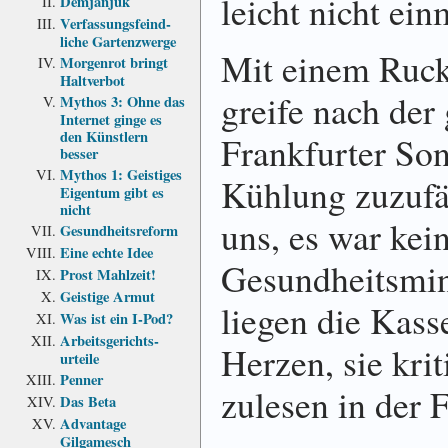
leicht nicht ein
Demjanjuk
Verfassungs­feind­
liche Garten­zwerge
Mit einem Ruck
Morgenrot bringt
Haltverbot
greife nach der
Mythos 3: Ohne das
Internet ginge es
den Künstlern
Frank­furter So
besser
Mythos 1: Geistiges
Kühlung zu­zu­
Eigentum gibt es
nicht
uns, es war ke
Gesundheits­reform
Eine echte Idee
Gesund­heits­mi
Prost Mahlzeit!
Geistige Armut
liegen die Kass
Was ist ein I-Pod?
Arbeits­gerichts­
Herzen, sie krit
urteile
Penner
zu­lesen in der 
Das Beta
Advantage
Gilgamesch