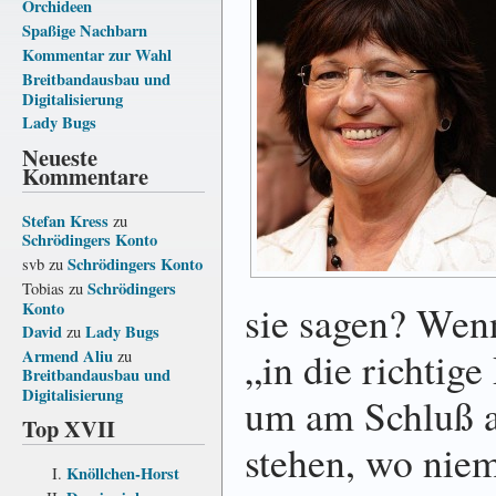
Orchideen
Spaßige Nachbarn
Kommentar zur Wahl
Breitbandausbau und
Digitalisierung
Lady Bugs
Neueste
Kommentare
Stefan Kress
zu
Schrödingers Konto
Schrödingers Konto
svb
zu
Schrödingers
Tobias
zu
sie sagen? Wenn
Konto
David
Lady Bugs
zu
„in die richtig
Armend Aliu
zu
Breitbandausbau und
Digitalisierung
um am Schluß an
Top XVII
stehen, wo niem
Knöllchen-Horst