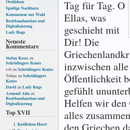
Tag für Tag. O
Orchideen
Spaßige Nachbarn
Ellas, was
Kommentar zur Wahl
Breitbandausbau und
geschieht mit
Digitalisierung
Lady Bugs
Dir! Die
Neueste
Kommentare
Griechenlandkr
Stefan Kress
zu
inzwischen alle
Schrödingers Konto
Schrödingers Konto
svb
zu
Öffentlichkeit b
Schrödingers
Tobias
zu
Konto
gefühlt ununter
David
Lady Bugs
zu
Armend Aliu
zu
Breitbandausbau und
Helfen wir den 
Digitalisierung
Top XVII
alles zusammen
den Griechen d
Knöllchen-Horst