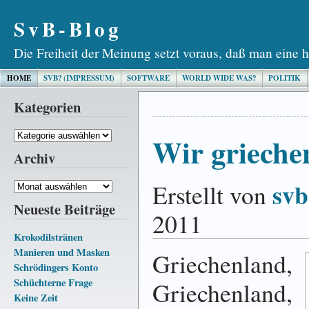
SvB-Blog
Die Freiheit der Meinung setzt voraus, daß man eine h
HOME
SVB? (IMPRESSUM)
SOFTWARE
WORLD WIDE WAS?
POLITIK
Kategorien
Kategorien
Wir grieche
Archiv
svb
Erstellt von
Archiv
Neueste Beiträge
2011
Krokodilstränen
Manieren und Masken
Griechenland,
Schrödingers Konto
Schüchterne Frage
Griechenland,
Keine Zeit