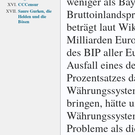
weniger als Ba
CCCensur
Bruttoinlandsp
Saure Gurken, die
Helden und die
Bösen
beträgt laut Wi
Milliarden Eur
des BIP aller E
Ausfall eines d
Prozentsatzes 
Währungssyste
bringen, hätte 
Währungssystem
Probleme als di