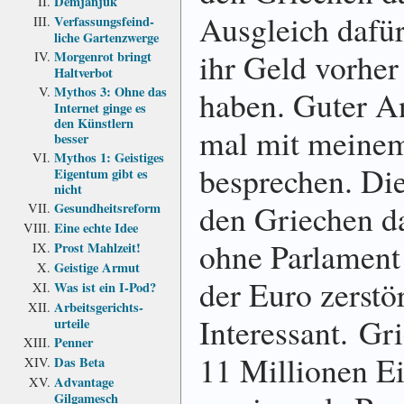
Demjanjuk
Ausgleich dafür
Verfassungs­feind­
liche Garten­zwerge
ihr Geld vorher
Morgenrot bringt
Haltverbot
Mythos 3: Ohne das
haben. Guter An
Internet ginge es
den Künstlern
mal mit meinem
besser
Mythos 1: Geistiges
besprechen. Die
Eigentum gibt es
nicht
den Griechen da
Gesundheits­reform
Eine echte Idee
ohne Parlament 
Prost Mahlzeit!
Geistige Armut
der Euro zerstö
Was ist ein I-Pod?
Arbeits­gerichts­
Interessant. Gr
urteile
Penner
11 Millionen E
Das Beta
Advantage
Gilgamesch