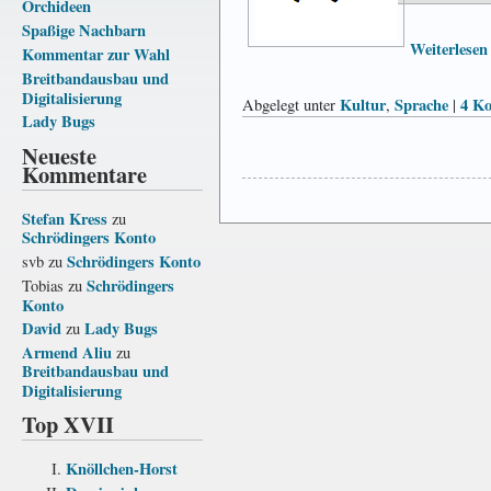
Orchideen
Spaßige Nachbarn
Weiterlesen
Kommentar zur Wahl
Breitbandausbau und
Digitalisierung
Kultur
Sprache
4 K
Abgelegt unter
,
|
Lady Bugs
Neueste
Kommentare
Stefan Kress
zu
Schrödingers Konto
Schrödingers Konto
svb
zu
Schrödingers
Tobias
zu
Konto
David
Lady Bugs
zu
Armend Aliu
zu
Breitbandausbau und
Digitalisierung
Top XVII
Knöllchen-Horst