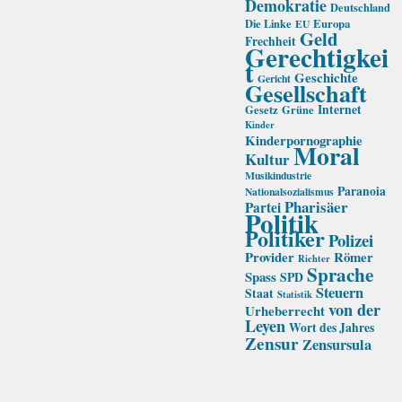
Demokratie
Deutschland
Die Linke
Europa
EU
Geld
Frechheit
Gerechtigkei
t
Geschichte
Gericht
Gesellschaft
Internet
Gesetz
Grüne
Kinder
Kinderpornographie
Moral
Kultur
Musikindustrie
Paranoia
Nationalsozialismus
Pharisäer
Partei
Politik
Politiker
Polizei
Provider
Römer
Richter
Sprache
Spass
SPD
Steuern
Staat
Statistik
von der
Urheberrecht
Leyen
Wort des Jahres
Zensur
Zensursula