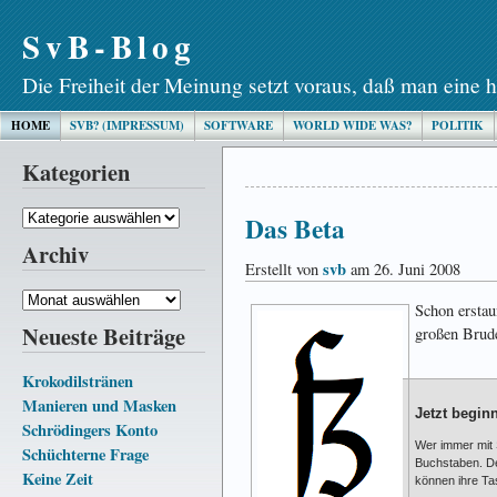
SvB-Blog
Die Freiheit der Meinung setzt voraus, daß man eine h
HOME
SVB? (IMPRESSUM)
SOFTWARE
WORLD WIDE WAS?
POLITIK
Kategorien
Kategorien
Das Beta
Archiv
svb
Erstellt von
am 26. Juni 2008
Archiv
Schon erstau
Neueste Beiträge
großen Brud
Krokodilstränen
Manieren und Masken
Jetzt begin
Schrödingers Konto
Wer immer mit 
Schüchterne Frage
Buchstaben. Den
Keine Zeit
können ihre Ta