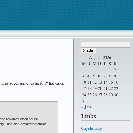
August 2026
M
D
M
D
F
S
S
1
2
3
4
5
6
7
8
9
10
11
12
13
14
15
16
 Das sogenannte „scharfe s“ hat einen
17
18
19
20
21
22
23
24
25
26
27
28
29
30
31
« Jan.
Links
rache bekommt einen neuen
tig – und die Computerhersteller
Czyslansky