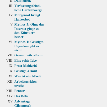
Demjanjuk
Verfassungs­feind­
liche Garten­zwerge
Morgenrot bringt
Haltverbot
Mythos 3: Ohne das
Internet ginge es
den Künstlern
besser
Mythos 1: Geistiges
Eigentum gibt es
nicht
Gesundheits­reform
Eine echte Idee
Prost Mahlzeit!
Geistige Armut
Was ist ein I-Pod?
Arbeits­gerichts­
urteile
Penner
Das Beta
Advantage
Gilgamesch