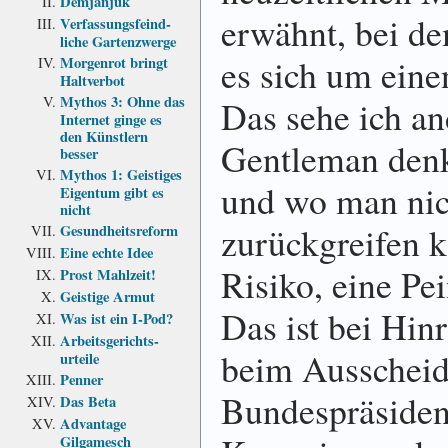
Demjanjuk
erwähnt, bei d
Verfassungs­feind­
liche Garten­zwerge
es sich um ein
Morgenrot bringt
Haltverbot
Mythos 3: Ohne das
Das sehe ich an
Internet ginge es
den Künstlern
Gentleman denkt
besser
Mythos 1: Geistiges
und wo man nic
Eigentum gibt es
nicht
zurückgreifen k
Gesundheits­reform
Eine echte Idee
Risiko, eine Pe
Prost Mahlzeit!
Geistige Armut
Das ist bei Hinr
Was ist ein I-Pod?
Arbeits­gerichts­
beim Ausschei
urteile
Penner
Bundespräsident
Das Beta
Advantage
Gilgamesch