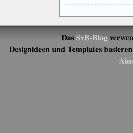
Das
SvB-Blog
verwen
Designideen und Templates basieren
Ain