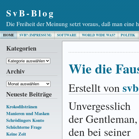
SvB-Blog
Die Freiheit der Meinung setzt voraus, daß man eine h
HOME
SVB? (IMPRESSUM)
SOFTWARE
WORLD WIDE WAS?
POLITIK
Kategorien
Kategorien
Wie die Fau
Archiv
svb
Erstellt von
Archiv
Neueste Beiträge
Unvergesslich
Krokodilstränen
Manieren und Masken
der Gentleman,
Schrödingers Konto
Schüchterne Frage
den bei seiner
Keine Zeit