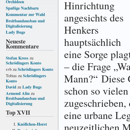
Hinrichtung
Orchideen
Spaßige Nachbarn
angesichts des
Kommentar zur Wahl
Breitbandausbau und
Henkers
Digitalisierung
Lady Bugs
hauptsächlich
Neueste
Kommentare
eine Sorge plag
Stefan Kress
zu
– die Frage „W
Schrödingers Konto
Schrödingers Konto
svb
zu
Mann?“ Diese 
Schrödingers
Tobias
zu
Konto
schon so viele
David
Lady Bugs
zu
Armend Aliu
zu
Breitbandausbau und
zugeschrieben, 
Digitalisierung
Top XVII
eine urbane Leg
neuzeitlichen M
Knöllchen-Horst