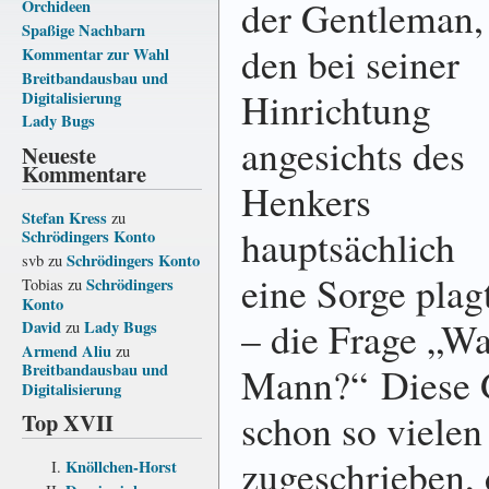
der Gentleman,
Orchideen
Spaßige Nachbarn
den bei seiner
Kommentar zur Wahl
Breitbandausbau und
Hinrichtung
Digitalisierung
Lady Bugs
angesichts des
Neueste
Kommentare
Henkers
Stefan Kress
zu
hauptsächlich
Schrödingers Konto
Schrödingers Konto
svb
zu
eine Sorge plag
Schrödingers
Tobias
zu
Konto
– die Frage „W
David
Lady Bugs
zu
Armend Aliu
zu
Mann?“ Diese 
Breitbandausbau und
Digitalisierung
schon so viele
Top XVII
zugeschrieben, 
Knöllchen-Horst