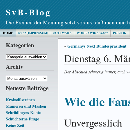
SvB-Blog
Die Freiheit der Meinung setzt voraus, daß man eine h
HOME
SVB? (IMPRESSUM)
SOFTWARE
WORLD WIDE WAS?
POLITIK
Kategorien
Germanys Next Bundespräsident
«
Dienstag 6. Mä
Kategorien
Archiv
Der Abschied schmerzt immer, auch wen
Archiv
Neueste Beiträge
Wie die Fau
Krokodilstränen
Manieren und Masken
Schrödingers Konto
Unvergesslich
Schüchterne Frage
Keine Zeit