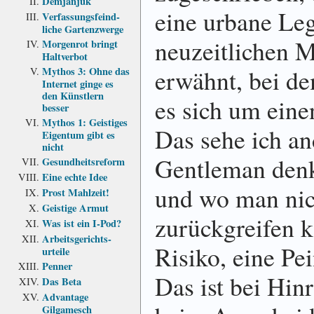
Demjanjuk
eine urbane Leg
Verfassungs­feind­
liche Garten­zwerge
neuzeitlichen M
Morgenrot bringt
Haltverbot
erwähnt, bei d
Mythos 3: Ohne das
Internet ginge es
den Künstlern
es sich um ein
besser
Mythos 1: Geistiges
Das sehe ich an
Eigentum gibt es
nicht
Gentleman denkt
Gesundheits­reform
Eine echte Idee
und wo man nic
Prost Mahlzeit!
Geistige Armut
zurückgreifen k
Was ist ein I-Pod?
Arbeits­gerichts­
Risiko, eine Pe
urteile
Penner
Das ist bei Hinr
Das Beta
Advantage
Gilgamesch