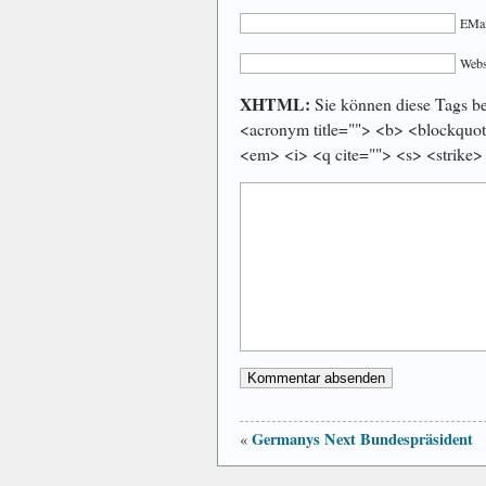
EMail
Webs
XHTML:
Sie können diese Tags ben
<acronym title=""> <b> <blockquot
<em> <i> <q cite=""> <s> <strike>
Germanys Next Bundespräsident
«