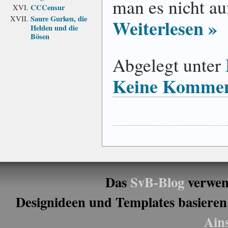
man es nicht a
CCCensur
Saure Gurken, die
Weiterlesen »
Helden und die
Bösen
Abgelegt unter
Keine Kommen
Das
SvB-Blog
verwen
Designideen und Templates basieren
Ain