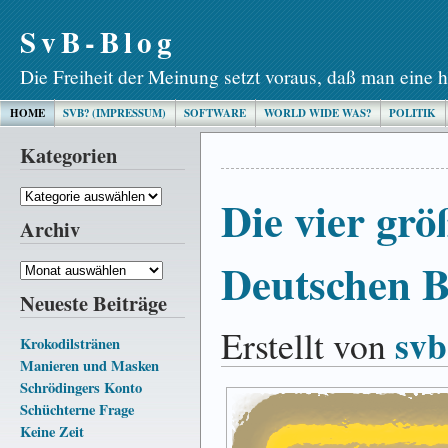
SvB-Blog
Die Freiheit der Meinung setzt voraus, daß man eine h
HOME
SVB? (IMPRESSUM)
SOFTWARE
WORLD WIDE WAS?
POLITIK
Kategorien
Kategorien
Die vier grö
Archiv
Deutschen 
Archiv
Neueste Beiträge
svb
Erstellt von
Krokodilstränen
Manieren und Masken
Schrödingers Konto
Schüchterne Frage
Keine Zeit