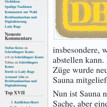
Orchideen
Spaßige Nachbarn
Kommentar zur Wahl
Breitbandausbau und
Digitalisierung
Lady Bugs
Neueste
Kommentare
insbesondere, w
Stefan Kress
zu
Schrödingers Konto
abstellen kann. 
Schrödingers Konto
svb
zu
Schrödingers
Tobias
zu
Züge wurde neul
Konto
David
Lady Bugs
zu
Sauna mitgelief
Armend Aliu
zu
Breitbandausbau und
Digitalisierung
Nun ist Sauna 
Top XVII
Sache, aber ein
Knöllchen-Horst