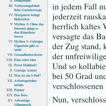
Demjanjuk
in jedem Fall n
Verfassungs­feind­
liche Garten­zwerge
jederzeit rausk
Morgenrot bringt
Haltverbot
herrlich kaltes 
Mythos 3: Ohne das
Internet ginge es
den Künstlern
versagte das B
besser
Mythos 1: Geistiges
der Zug stand, 
Eigentum gibt es
nicht
der unfreiwilig
Gesundheits­reform
Eine echte Idee
Und so kollabie
Prost Mahlzeit!
Geistige Armut
bei 50 Grad un
Was ist ein I-Pod?
Arbeits­gerichts­
verschlossenen 
urteile
Penner
Das Beta
Nun, verschloss
Advantage
Gilgamesch