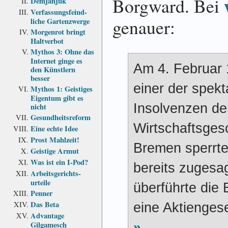
Borgward. Bei
Demjanjuk
Verfassungs­feind­
genauer:
liche Garten­zwerge
Morgenrot bringt
Haltverbot
Mythos 3: Ohne das
Internet ginge es
Am 4. Februar
den Künstlern
besser
einer der spekt
Mythos 1: Geistiges
Eigentum gibt es
Insolvenzen de
nicht
Gesundheits­reform
Wirtschaftsges
Eine echte Idee
Prost Mahlzeit!
Bremen sperrte
Geistige Armut
Was ist ein I-Pod?
bereits zugesa
Arbeits­gerichts­
urteile
überführte die
Penner
Das Beta
eine Aktiengese
Advantage
Gilgamesch
»