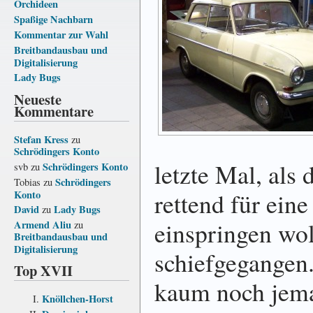
Orchideen
Spaßige Nachbarn
Kommentar zur Wahl
Breitbandausbau und
Digitalisierung
Lady Bugs
Neueste
Kommentare
Stefan Kress
zu
Schrödingers Konto
letzte Mal, als 
Schrödingers Konto
svb
zu
Schrödingers
Tobias
zu
rettend für ein
Konto
David
Lady Bugs
zu
einspringen woll
Armend Aliu
zu
Breitbandausbau und
Digitalisierung
schiefgegangen
Top XVII
kaum noch jem
Knöllchen-Horst