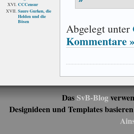
CCCensur
Saure Gurken, die
Helden und die
Bösen
Abgelegt unter
Kommentare 
Das
SvB-Blog
verwen
Designideen und Templates basieren
Ain