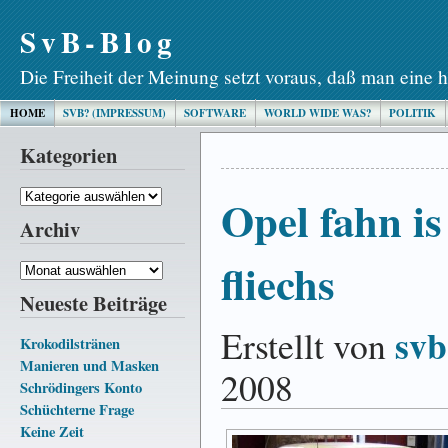
SvB-Blog
Die Freiheit der Meinung setzt voraus, daß man eine h
HOME
SVB? (IMPRESSUM)
SOFTWARE
WORLD WIDE WAS?
POLITIK
Kategorien
Kategorien
Opel fahn is
Archiv
fliechs
Archiv
Neueste Beiträge
svb
Erstellt von
Krokodilstränen
Manieren und Masken
2008
Schrödingers Konto
Schüchterne Frage
Keine Zeit