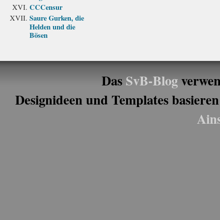
CCCensur
Saure Gurken, die
Helden und die
Bösen
Das
SvB-Blog
verwen
Designideen und Templates basieren
Ain