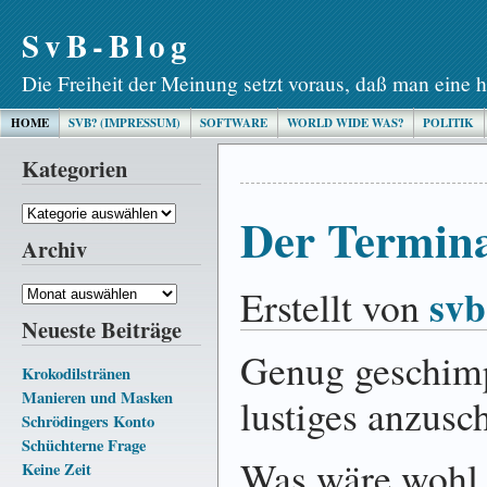
SvB-Blog
Die Freiheit der Meinung setzt voraus, daß man eine h
HOME
SVB? (IMPRESSUM)
SOFTWARE
WORLD WIDE WAS?
POLITIK
Kategorien
Kategorien
Der Termina
Archiv
svb
Erstellt von
Archiv
Neueste Beiträge
Genug geschimp
Krokodilstränen
Manieren und Masken
lustiges anzusc
Schrödingers Konto
Schüchterne Frage
Was wäre wohl 
Keine Zeit