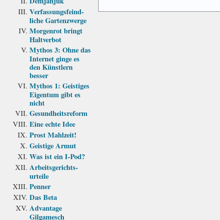
Demjanjuk
Verfassungs­feind­
liche Garten­zwerge
Morgenrot bringt
Haltverbot
Mythos 3: Ohne das
Internet ginge es
den Künstlern
besser
Mythos 1: Geistiges
Eigentum gibt es
nicht
Gesundheits­reform
Eine echte Idee
Prost Mahlzeit!
Geistige Armut
Was ist ein I-Pod?
Arbeits­gerichts­
urteile
Penner
Das Beta
Advantage
Gilgamesch