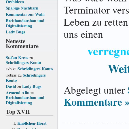
Orchideen
Terminator vers
Spaßige Nachbarn
Kommentar zur Wahl
Leben zu retten
Breitbandausbau und
Digitalisierung
uns einen
Lady Bugs
Neueste
Kommentare
verregn
Stefan Kress
zu
Schrödingers Konto
Weit
Schrödingers Konto
svb
zu
Schrödingers
Tobias
zu
Konto
Abgelegt unter
David
Lady Bugs
zu
Armend Aliu
zu
Kommentare 
Breitbandausbau und
Digitalisierung
Top XVII
Knöllchen-Horst