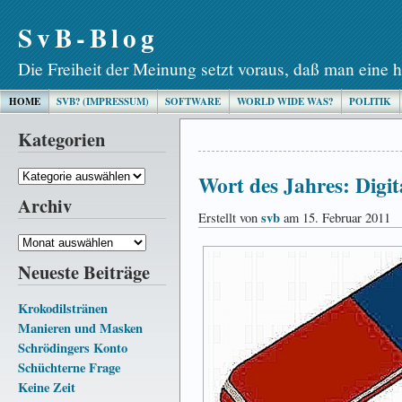
SvB-Blog
Die Freiheit der Meinung setzt voraus, daß man eine h
HOME
SVB? (IMPRESSUM)
SOFTWARE
WORLD WIDE WAS?
POLITIK
Kategorien
Kategorien
Wort des Jahres: Digi
Archiv
svb
Erstellt von
am 15. Februar 2011
Archiv
Neueste Beiträge
Krokodilstränen
Manieren und Masken
Schrödingers Konto
Schüchterne Frage
Keine Zeit