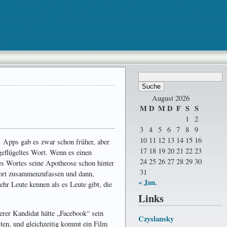
August 2026
M
D
M
D
F
S
S
1
2
3
4
5
6
7
8
9
10
11
12
13
14
15
16
. Apps gab es zwar schon früher, aber
17
18
19
20
21
22
23
 geflügeltes Wort. Wenn es einen
24
25
26
27
28
29
30
des Wortes seine Apotheose schon hinter
31
Wort zusammenzufassen und dann,
« Jan.
hr Leute kennen als es Leute gibt, die
Links
erer Kandidat hätte „Facebook“ sein
Czyslansky
ten, und gleichzeitig kommt ein Film