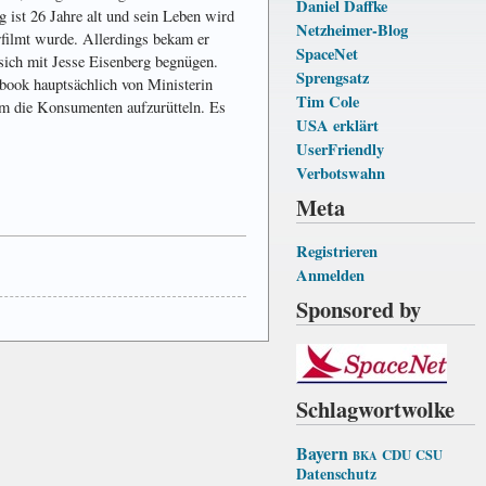
Daniel Daffke
ist 26 Jahre alt und sein Leben wird
Netzheimer-Blog
erfilmt wurde. Allerdings bekam er
SpaceNet
sich mit Jesse Eisenberg begnügen.
Sprengsatz
book hauptsächlich von Ministerin
Tim Cole
um die Konsumenten aufzurütteln. Es
USA erklärt
UserFriendly
Verbotswahn
Meta
Registrieren
Anmelden
Sponsored by
Schlagwortwolke
Bayern
CDU
CSU
BKA
Datenschutz