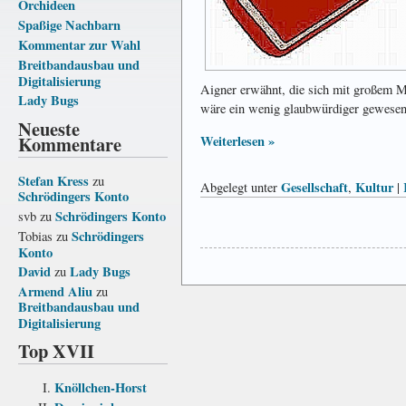
Orchideen
Spaßige Nachbarn
Kommentar zur Wahl
Breitbandausbau und
Digitalisierung
Aigner erwähnt, die sich mit großem M
Lady Bugs
wäre ein wenig glaubwürdiger gewesen,
Neueste
Kommentare
Weiterlesen »
Stefan Kress
zu
Gesellschaft
Kultur
Abgelegt unter
,
|
Schrödingers Konto
Schrödingers Konto
svb
zu
Schrödingers
Tobias
zu
Konto
David
Lady Bugs
zu
Armend Aliu
zu
Breitbandausbau und
Digitalisierung
Top XVII
Knöllchen-Horst