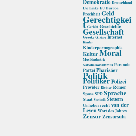
Demokratie
Deutschland
Die Linke
Europa
EU
Geld
Frechheit
Gerechtigkei
t
Geschichte
Gericht
Gesellschaft
Internet
Gesetz
Grüne
Kinder
Kinderpornographie
Moral
Kultur
Musikindustrie
Paranoia
Nationalsozialismus
Pharisäer
Partei
Politik
Politiker
Polizei
Provider
Römer
Richter
Sprache
Spass
SPD
Steuern
Staat
Statistik
von der
Urheberrecht
Leyen
Wort des Jahres
Zensur
Zensursula