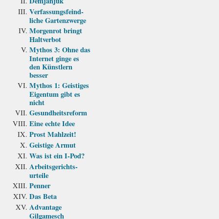
Demjanjuk
Verfassungs­feind­
liche Garten­zwerge
Morgenrot bringt
Haltverbot
Mythos 3: Ohne das
Internet ginge es
den Künstlern
besser
Mythos 1: Geistiges
Eigentum gibt es
nicht
Gesundheits­reform
Eine echte Idee
Prost Mahlzeit!
Geistige Armut
Was ist ein I-Pod?
Arbeits­gerichts­
urteile
Penner
Das Beta
Advantage
Gilgamesch