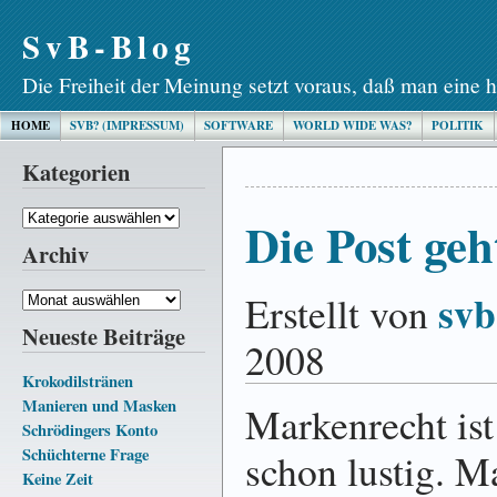
SvB-Blog
Die Freiheit der Meinung setzt voraus, daß man eine h
HOME
SVB? (IMPRESSUM)
SOFTWARE
WORLD WIDE WAS?
POLITIK
Kategorien
Kategorien
Die Post ge
Archiv
svb
Erstellt von
Archiv
Neueste Beiträge
2008
Krokodilstränen
Manieren und Masken
Markenrecht ist
Schrödingers Konto
Schüchterne Frage
schon lustig. M
Keine Zeit