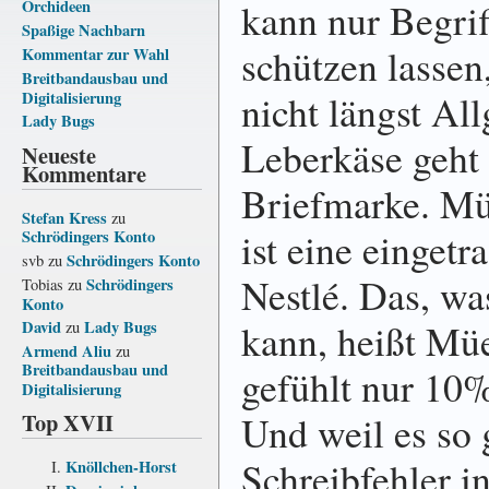
kann nur Begrif
Orchideen
Spaßige Nachbarn
schützen lassen
Kommentar zur Wahl
Breitbandausbau und
nicht längst Al
Digitalisierung
Lady Bugs
Leberkäse geht 
Neueste
Kommentare
Briefmarke. Müs
Stefan Kress
zu
ist eine einget
Schrödingers Konto
Schrödingers Konto
svb
zu
Nestlé. Das, wa
Schrödingers
Tobias
zu
Konto
kann, heißt Müe
David
Lady Bugs
zu
Armend Aliu
zu
Breitbandausbau und
gefühlt nur 10
Digitalisierung
Top XVII
Und weil es so 
Schreibfehler i
Knöllchen-Horst