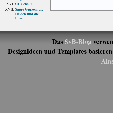
CCCensur
Saure Gurken, die
Helden und die
Bösen
Das
SvB-Blog
verwen
Designideen und Templates basieren
Ain