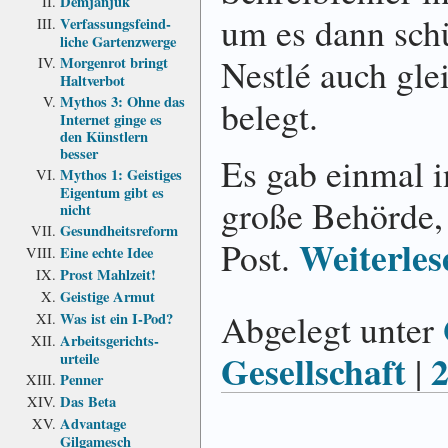
Demjanjuk
um es dann sch
Verfassungs­feind­
liche Garten­zwerge
Nestlé auch gle
Morgenrot bringt
Haltverbot
Mythos 3: Ohne das
belegt.
Internet ginge es
den Künstlern
besser
Es gab einmal i
Mythos 1: Geistiges
Eigentum gibt es
große Behörde,
nicht
Gesundheits­reform
Weiterles
Post.
Eine echte Idee
Prost Mahlzeit!
Geistige Armut
Abgelegt unter
Was ist ein I-Pod?
Arbeits­gerichts­
Gesellschaft
|
urteile
Penner
Das Beta
Advantage
Gilgamesch