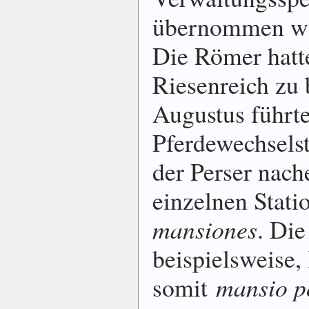
übernommen wu
Die Römer hatte
Riesenreich zu 
Augustus führt
Pferdewechselst
der Perser nac
einzelnen Stati
mansiones
. Die
beispielsweise,
somit
mansio po