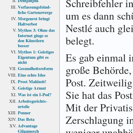
Schreibfehler i
Demjanjuk
Verfassungs­feind­
um es dann sch
liche Garten­zwerge
Morgenrot bringt
Nestlé auch gle
Haltverbot
Mythos 3: Ohne das
Internet ginge es
belegt.
den Künstlern
besser
Mythos 1: Geistiges
Es gab einmal i
Eigentum gibt es
nicht
große Behörde,
Gesundheits­reform
Eine echte Idee
Post.
Zeitweili
Prost Mahlzeit!
Geistige Armut
Sie hat das Pos
Was ist ein I-Pod?
Arbeits­gerichts­
Mit der Privatis
urteile
Penner
Zerschlagung in
Das Beta
Advantage
weniger unabhän
Gilgamesch