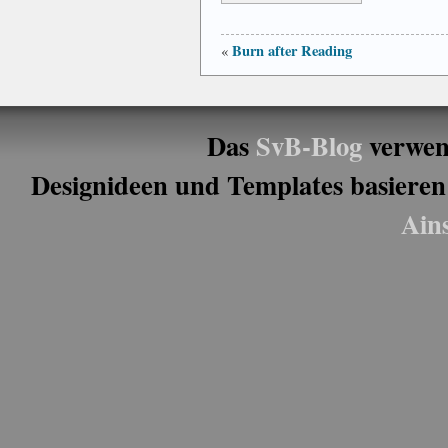
Burn after Reading
«
Das
SvB-Blog
verwen
Designideen und Templates basieren
Ain