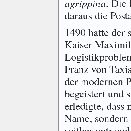
agrippina
. Die 
daraus die Posta
1490 hatte der 
Kaiser Maximili
Logistikproblem
Franz von Taxi
der modernen Po
begeistert und s
erledigte, dass
Name, sondern d
seither untrenn