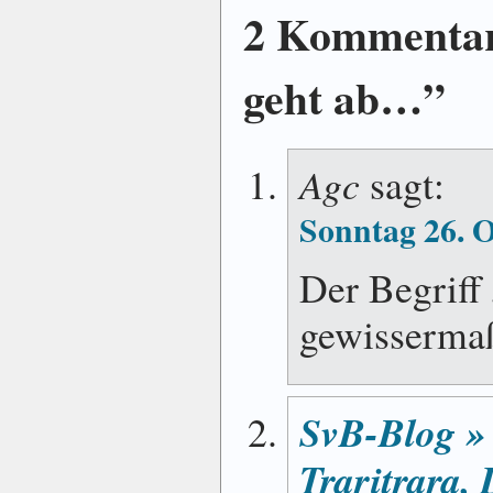
2 Kommentar
geht ab…”
Agc
sagt:
Sonntag 26. 
Der Begriff 
gewissermaß
SvB-Blog » 
Traritrara, 