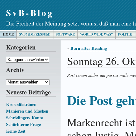
SvB-Blog
Die Freiheit der Meinung setzt voraus, daß man eine h
HOME
SVB? (IMPRESSUM)
SOFTWARE
WORLD WIDE WAS?
POLITIK
Kategorien
Burn after Reading
«
Sonntag 26. Ok
Kategorien
Archiv
Post cenam stabis aut passus mille me
Archiv
Neueste Beiträge
Die Post ge
Krokodilstränen
Manieren und Masken
Schrödingers Konto
Markenrecht ist
Schüchterne Frage
schon lustig. M
Keine Zeit