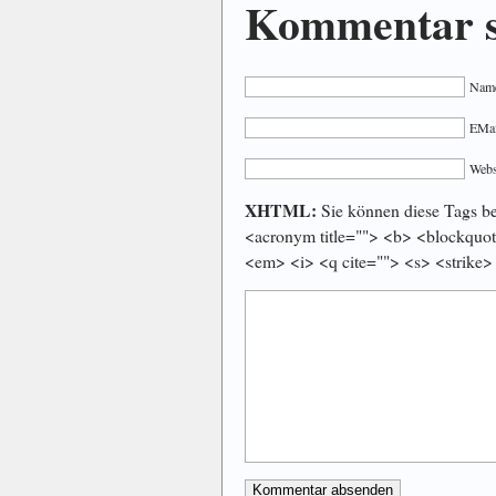
Kommentar s
Name
EMail
Webs
XHTML:
Sie können diese Tags ben
<acronym title=""> <b> <blockquot
<em> <i> <q cite=""> <s> <strike>