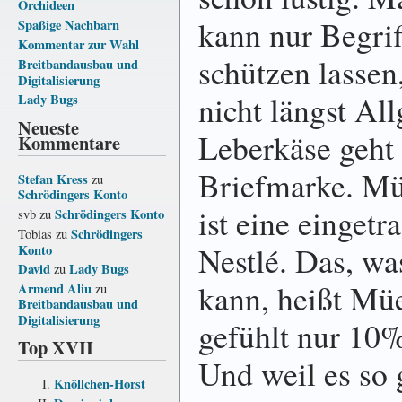
Orchideen
kann nur Begrif
Spaßige Nachbarn
Kommentar zur Wahl
schützen lassen
Breitbandausbau und
Digitalisierung
nicht längst Al
Lady Bugs
Neueste
Leberkäse geht 
Kommentare
Briefmarke. Müs
Stefan Kress
zu
Schrödingers Konto
ist eine einget
Schrödingers Konto
svb
zu
Schrödingers
Tobias
zu
Nestlé. Das, wa
Konto
David
Lady Bugs
zu
kann, heißt Müe
Armend Aliu
zu
Breitbandausbau und
Digitalisierung
gefühlt nur 10
Top XVII
Und weil es so 
Knöllchen-Horst