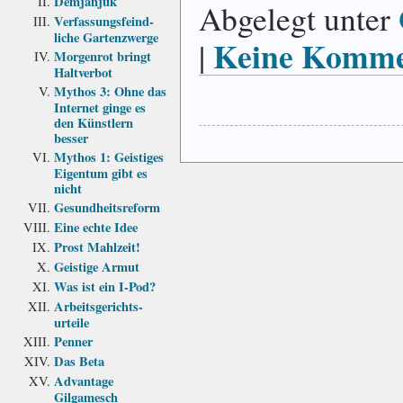
Demjanjuk
Abgelegt unter
Verfassungs­feind­
liche Garten­zwerge
Keine Komme
|
Morgenrot bringt
Haltverbot
Mythos 3: Ohne das
Internet ginge es
den Künstlern
besser
Mythos 1: Geistiges
Eigentum gibt es
nicht
Gesundheits­reform
Eine echte Idee
Prost Mahlzeit!
Geistige Armut
Was ist ein I-Pod?
Arbeits­gerichts­
urteile
Penner
Das Beta
Advantage
Gilgamesch