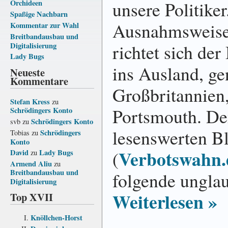
unsere Politiker
Orchideen
Spaßige Nachbarn
Ausnahmsweis
Kommentar zur Wahl
Breitbandausbau und
richtet sich der
Digitalisierung
Lady Bugs
ins Ausland, ge
Neueste
Kommentare
Großbritannien
Stefan Kress
zu
Portsmouth. D
Schrödingers Konto
Schrödingers Konto
svb
zu
lesenswerten B
Schrödingers
Tobias
zu
Konto
Verbotswahn.
(
David
Lady Bugs
zu
Armend Aliu
zu
Breitbandausbau und
folgende unglau
Digitalisierung
Weiterlesen »
Top XVII
Knöllchen-Horst