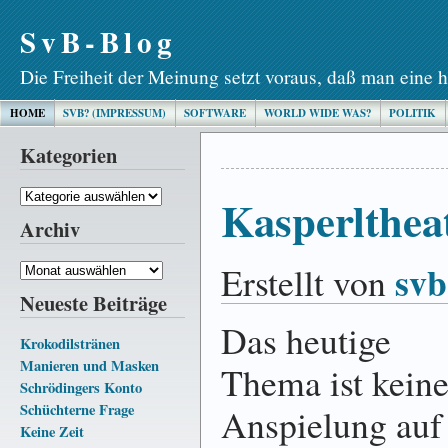
SvB-Blog
Die Freiheit der Meinung setzt voraus, daß man eine h
HOME
SVB? (IMPRESSUM)
SOFTWARE
WORLD WIDE WAS?
POLITIK
Kategorien
Kategorien
Kasperlthea
Archiv
svb
Erstellt von
Archiv
Neueste Beiträge
Das heutige
Krokodilstränen
Manieren und Masken
Thema ist kein
Schrödingers Konto
Schüchterne Frage
Anspielung auf
Keine Zeit