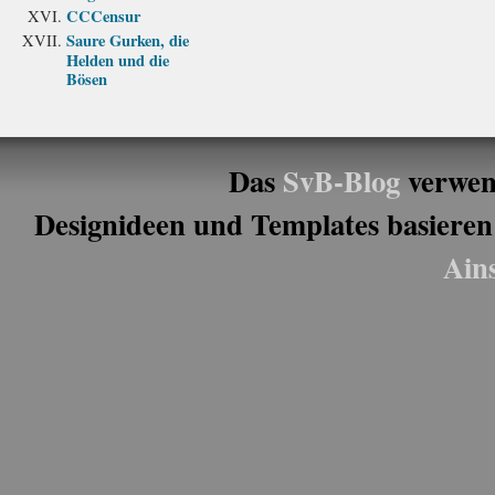
CCCensur
Saure Gurken, die
Helden und die
Bösen
Das
SvB-Blog
verwen
Designideen und Templates basieren
Ain