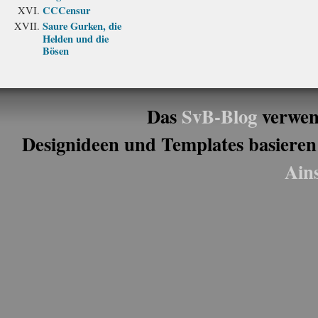
CCCensur
Saure Gurken, die
Helden und die
Bösen
Das
SvB-Blog
verwen
Designideen und Templates basieren
Ain