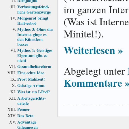
Demjanjuk
im ganzen Inter­
Verfassungs­feind­
liche Garten­zwerge
(Was ist Inter­
Morgenrot bringt
Haltverbot
Mythos 3: Ohne das
Minitel!).
Internet ginge es
den Künstlern
besser
Weiterlesen »
Mythos 1: Geistiges
Eigentum gibt es
nicht
Gesundheits­reform
Abgelegt unter
Eine echte Idee
Kommentare 
Prost Mahlzeit!
Geistige Armut
Was ist ein I-Pod?
Arbeits­gerichts­
urteile
Penner
Das Beta
Advantage
Gilgamesch