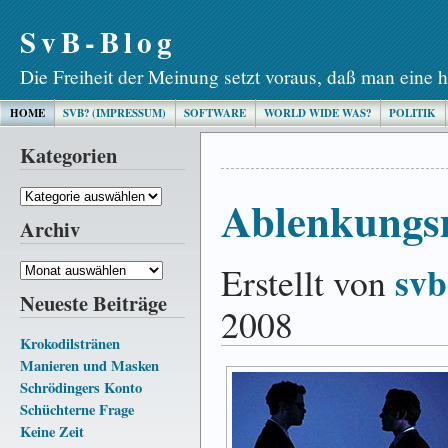
SvB-Blog
Die Freiheit der Meinung setzt voraus, daß man eine h
HOME
SVB? (IMPRESSUM)
SOFTWARE
WORLD WIDE WAS?
POLITIK
Kategorien
Kategorien
Ablenkungs
Archiv
svb
Erstellt von
Archiv
Neueste Beiträge
2008
Krokodilstränen
Manieren und Masken
Schrödingers Konto
Schüchterne Frage
Keine Zeit