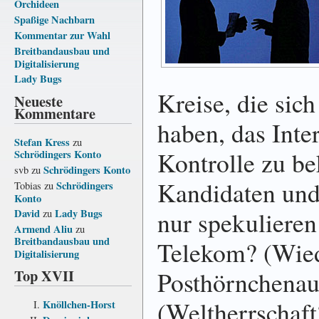
Orchideen
Spaßige Nachbarn
Kommentar zur Wahl
Breitbandausbau und
Digitalisierung
Lady Bugs
Kreise, die sich
Neueste
Kommentare
haben, das Inter
Stefan Kress
zu
Kontrolle zu b
Schrödingers Konto
Schrödingers Konto
svb
zu
Kandi­daten und
Schrödingers
Tobias
zu
Konto
nur spekuliere
David
Lady Bugs
zu
Armend Aliu
zu
Breitbandausbau und
Telekom? (Wiede
Digitalisierung
Top XVII
Post­hörn­chen­a
(Welt­herr­schaf
Knöllchen-Horst