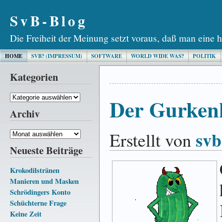
SvB-Blog
Die Freiheit der Meinung setzt voraus, daß man eine h
HOME
SVB? (IMPRESSUM)
SOFTWARE
WORLD WIDE WAS?
POLITIK
Kategorien
Kategorien
Der Gurken
Archiv
svb
Erstellt von
Archiv
Neueste Beiträge
Krokodilstränen
Manieren und Masken
Schrödingers Konto
Schüchterne Frage
Keine Zeit