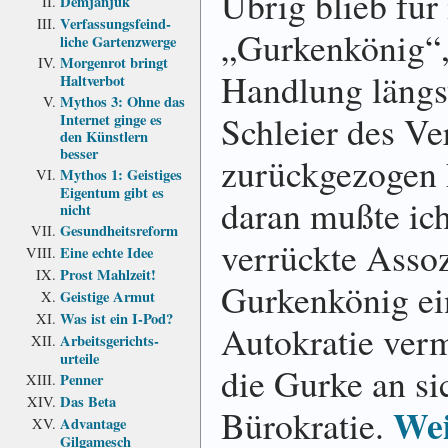
Übrig blieb für
Demjanjuk
Verfassungs­feind­
„Gurkenkönig“,
liche Garten­zwerge
Morgenrot bringt
Handlung längs
Haltverbot
Mythos 3: Ohne das
Schleier des Ve
Internet ginge es
den Künstlern
besser
zurückgezogen 
Mythos 1: Geistiges
Eigentum gibt es
daran mußte ic
nicht
Gesundheits­reform
verrückte Assoz
Eine echte Idee
Prost Mahlzeit!
Gurkenkönig ein
Geistige Armut
Was ist ein I-Pod?
Autokratie vermi
Arbeits­gerichts­
urteile
die Gurke an si
Penner
Das Beta
Wei
Bürokratie.
Advantage
Gilgamesch