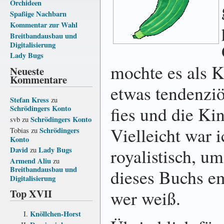
Orchideen
Spaßige Nachbarn
Kommentar zur Wahl
Breitbandausbau und
Digitalisierung
Lady Bugs
mochte es als K
Neueste
Kommentare
etwas tendenziö
Stefan Kress
zu
fies und die Kin
Schrödingers Konto
Schrödingers Konto
svb
zu
Vielleicht war 
Schrödingers
Tobias
zu
Konto
royalistisch, um
David
Lady Bugs
zu
Armend Aliu
zu
Breitbandausbau und
dieses Buchs em
Digitalisierung
Top XVII
wer weiß.
Knöllchen-Horst