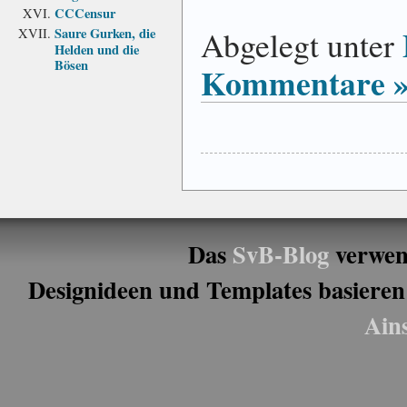
CCCensur
Abgelegt unter
Saure Gurken, die
Helden und die
Bösen
Kommentare 
Das
SvB-Blog
verwen
Designideen und Templates basieren
Ain