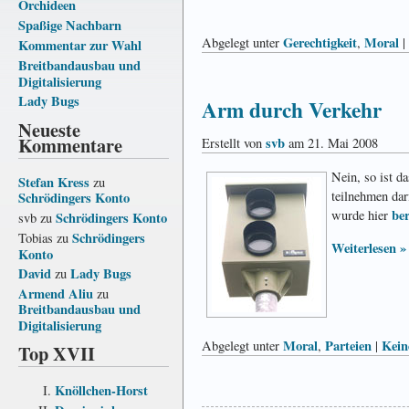
Orchideen
Spaßige Nachbarn
Gerechtigkeit
Moral
Abgelegt unter
,
|
Kommentar zur Wahl
Breitbandausbau und
Digitalisierung
Lady Bugs
Arm durch Verkehr
Neueste
Kommentare
svb
Erstellt von
am 21. Mai 2008
Nein, so ist d
Stefan Kress
zu
teilnehmen dar
Schrödingers Konto
ber
wurde hier
Schrödingers Konto
svb
zu
Schrödingers
Tobias
zu
Weiterlesen »
Konto
David
Lady Bugs
zu
Armend Aliu
zu
Breitbandausbau und
Digitalisierung
Moral
Parteien
Kein
Abgelegt unter
,
|
Top XVII
Knöllchen-Horst