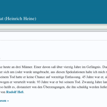
at (Heinrich Heine)
8
ke heute an drei Männer. Einer davon saß über vierzig Jahre im Gefängnis. D
 er sich um (oder wurde umgebracht, aus diesen Spekulationen halte ich mich r
seinem Tod hatte er keine Chance auf vorzeitige Entlassung. 45 Jahre war er, a
s­wegen er verurteilt wurde. 93 Jahre war er bei seinem Tod. Zwanzig Jahre lan
, so heißt es, distanziert von den Überzeugungen, die ihn schuldig werden ließe
Rudolf Heß
e von
.
esen »