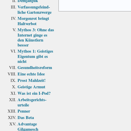
Demjanjuk
Verfassungs­feind­
liche Garten­zwerge
Morgenrot bringt
Haltverbot
Mythos 3: Ohne das
Internet ginge es
den Künstlern
besser
Mythos 1: Geistiges
Eigentum gibt es
nicht
Gesundheits­reform
Eine echte Idee
Prost Mahlzeit!
Geistige Armut
Was ist ein I-Pod?
Arbeits­gerichts­
urteile
Penner
Das Beta
Advantage
Gilgamesch