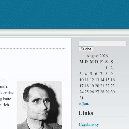
August 2026
M
D
M
D
F
S
S
1
2
3
4
5
6
7
8
9
10
11
12
13
14
15
16
ann
17
18
19
20
21
22
23
aus).
24
25
26
27
28
29
30
ls er das
31
g hatte
« Jan.
n. Ich
Links
Czyslansky