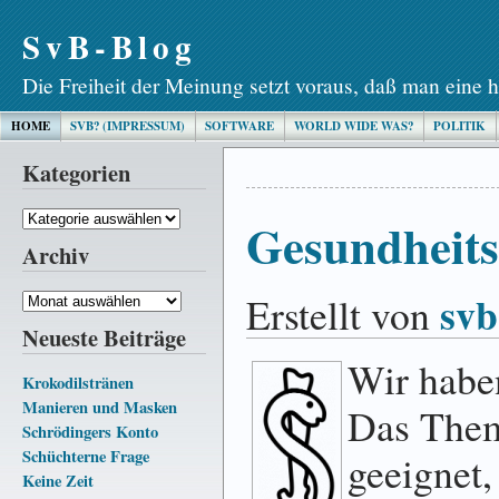
SvB-Blog
Die Freiheit der Meinung setzt voraus, daß man eine h
HOME
SVB? (IMPRESSUM)
SOFTWARE
WORLD WIDE WAS?
POLITIK
Kategorien
Kategorien
Gesundheits
Archiv
svb
Erstellt von
Archiv
Neueste Beiträge
Wir hab
Krokodilstränen
Manieren und Masken
Das Them
Schrödingers Konto
Schüchterne Frage
geeignet
Keine Zeit