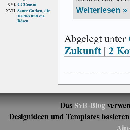
CCCensur
Weiterlesen »
Saure Gurken, die
Helden und die
Bösen
Abgelegt unter
Zukunft
2 Ko
|
Das
SvB-Blog
verwen
Designideen und Templates basieren
Ain