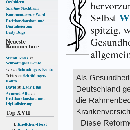
hervorzu
Orchideen
Spaßige Nachbarn
Wi
Selbst
Kommentar zur Wahl
Breitbandausbau und
spitzig, 
Digitalisierung
Lady Bugs
Gesundhe
Neueste
Kommentare
allgemein
Stefan Kress
zu
Schrödingers Konto
Schrödingers Konto
svb
zu
Schrödingers
Tobias
zu
Als Gesundheit
Konto
David
Lady Bugs
zu
Deutschland ges
Armend Aliu
zu
Breitbandausbau und
die Rahmen­be
Digitalisierung
Krankenversich
Top XVII
Diese Reforme
Knöllchen-Horst