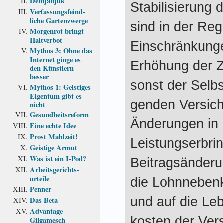
Demjanjuk
Stabilisierung 
Verfassungs­feind­
liche Garten­zwerge
sind in der Reg
Morgenrot bringt
Haltverbot
Einschränkunge
Mythos 3: Ohne das
Internet ginge es
Erhöhung der Z
den Künstlern
besser
sonst der Selbst
Mythos 1: Geistiges
Eigentum gibt es
gen­den Ver­sic
nicht
Gesundheits­reform
Änderungen in 
Eine echte Idee
Prost Mahlzeit!
Leistungs­erbri
Geistige Armut
Was ist ein I-Pod?
Beitrags­änderu
Arbeits­gerichts­
urteile
die Lohn­neben­
Penner
und auf die Leb
Das Beta
Advantage
kosten der Ver
Gilgamesch