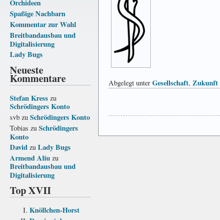
Orchideen
Spaßige Nachbarn
Kommentar zur Wahl
Breitbandausbau und
Digitalisierung
Lady Bugs
Neueste
Kommentare
Gesellschaft
Zukunft
Abgelegt unter
,
Stefan Kress
zu
Schrödingers Konto
Schrödingers Konto
svb
zu
Schrödingers
Tobias
zu
Konto
David
Lady Bugs
zu
Armend Aliu
zu
Breitbandausbau und
Digitalisierung
Top XVII
Knöllchen-Horst