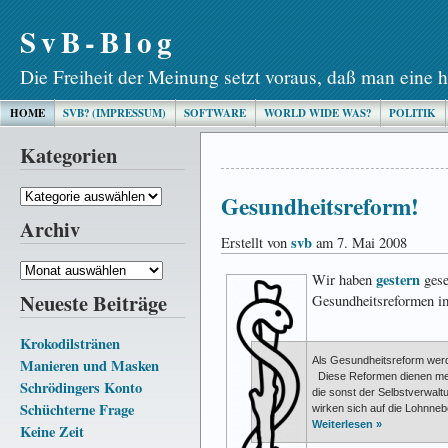
SvB-Blog
Die Freiheit der Meinung setzt voraus, daß man eine h
HOME
SVB? (IMPRESSUM)
SOFTWARE
WORLD WIDE WAS?
POLITIK
Kategorien
Kategorien
Gesundheitsreform!
Archiv
svb
Erstellt von
am 7. Mai 2008
Archiv
gestern
Wir haben
gese
Neueste Beiträge
Gesundheitsreformen im
Krokodilstränen
Als Gesundheitsreform werd
Manieren und Masken
Diese Reformen dienen meis
Schrödingers Konto
die sonst der Selbst­verwalt
Schüchterne Frage
wirken sich auf die Lohn­neb
Weiterlesen »
Keine Zeit