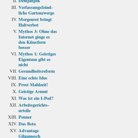
Demjanjuk
Verfassungs­feind­
liche Garten­zwerge
Morgenrot bringt
Haltverbot
Mythos 3: Ohne das
Internet ginge es
den Künstlern
besser
Mythos 1: Geistiges
Eigentum gibt es
nicht
Gesundheits­reform
Eine echte Idee
Prost Mahlzeit!
Geistige Armut
Was ist ein I-Pod?
Arbeits­gerichts­
urteile
Penner
Das Beta
Advantage
Gilgamesch