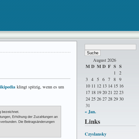
August 2026
M
D
M
D
F
S
S
1
2
3
4
5
6
7
8
9
10
11
12
13
14
15
16
kipedia
klingt spitzig, wenn es um
17
18
19
20
21
22
23
24
25
26
27
28
29
30
31
« Jan.
g bezeichnet.
istungen, Erhöhung der Zuzahlungen an
Links
er verbunden. Die Beitrags­änderungen
Czyslansky