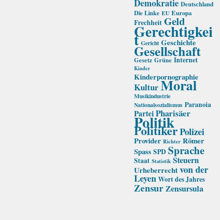
Demokratie
Deutschland
Die Linke
Europa
EU
Geld
Frechheit
Gerechtigkei
t
Geschichte
Gericht
Gesellschaft
Internet
Gesetz
Grüne
Kinder
Kinderpornographie
Moral
Kultur
Musikindustrie
Paranoia
Nationalsozialismus
Pharisäer
Partei
Politik
Politiker
Polizei
Provider
Römer
Richter
Sprache
Spass
SPD
Steuern
Staat
Statistik
von der
Urheberrecht
Leyen
Wort des Jahres
Zensur
Zensursula