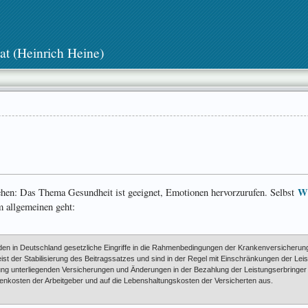
at (Heinrich Heine)
Wi
hen: Das Thema Gesundheit ist geeignet, Emotionen hervorzurufen. Selbst
 allgemeinen geht:
en in Deutschland gesetzliche Eingriffe in die Rahmen­bedingungen der Krankenversicherun
t der Stabilisierung des Beitragssatzes und sind in der Regel mit Einschränkungen der Le
ung unter­lie­gen­den Ver­siche­rungen und Änderungen in der Bezahlung der Leistungs­erbring
en­kosten der Arbeit­geber und auf die Lebens­hal­tungs­kosten der Versicherten aus.