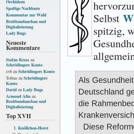
hervorzu
Orchideen
Spaßige Nachbarn
Wi
Selbst
Kommentar zur Wahl
Breitbandausbau und
spitzig, 
Digitalisierung
Lady Bugs
Gesundhe
Neueste
Kommentare
allgemein
Stefan Kress
zu
Schrödingers Konto
Schrödingers Konto
svb
zu
Schrödingers
Tobias
zu
Als Gesundheit
Konto
David
Lady Bugs
zu
Deutschland ges
Armend Aliu
zu
Breitbandausbau und
die Rahmen­be
Digitalisierung
Krankenversich
Top XVII
Diese Reforme
Knöllchen-Horst