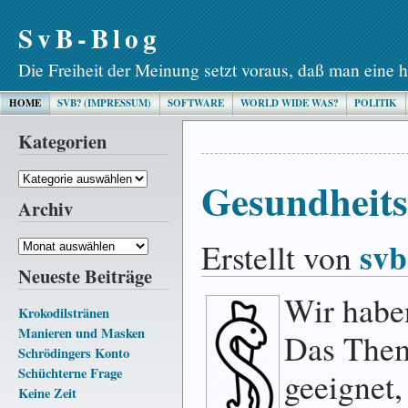
SvB-Blog
Die Freiheit der Meinung setzt voraus, daß man eine h
HOME
SVB? (IMPRESSUM)
SOFTWARE
WORLD WIDE WAS?
POLITIK
Kategorien
Kategorien
Gesundheits
Archiv
svb
Erstellt von
Archiv
Neueste Beiträge
Wir hab
Krokodilstränen
Manieren und Masken
Das Them
Schrödingers Konto
Schüchterne Frage
geeignet
Keine Zeit