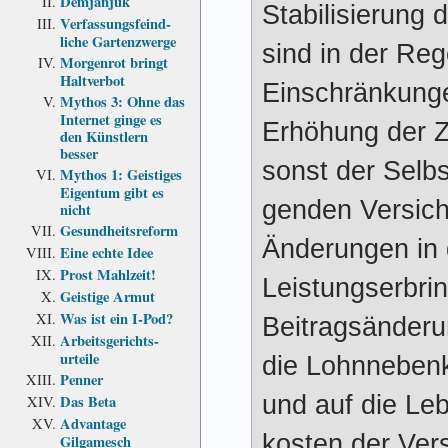
Demjanjuk
Stabilisierung 
Verfassungs­feind­
liche Garten­zwerge
sind in der Reg
Morgenrot bringt
Haltverbot
Einschränkunge
Mythos 3: Ohne das
Internet ginge es
Erhöhung der Z
den Künstlern
besser
sonst der Selbst
Mythos 1: Geistiges
Eigentum gibt es
gen­den Ver­sic
nicht
Gesundheits­reform
Änderungen in 
Eine echte Idee
Prost Mahlzeit!
Leistungs­erbri
Geistige Armut
Was ist ein I-Pod?
Beitrags­änderu
Arbeits­gerichts­
urteile
die Lohn­neben­
Penner
und auf die Leb
Das Beta
Advantage
kosten der Ver
Gilgamesch