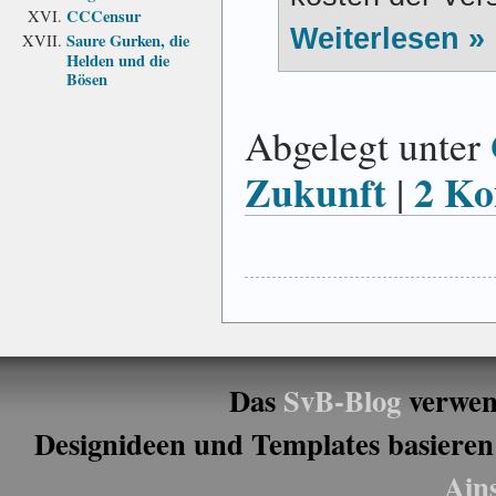
CCCensur
Weiterlesen »
Saure Gurken, die
Helden und die
Bösen
Abgelegt unter
Zukunft
2 Ko
|
Das
SvB-Blog
verwen
Designideen und Templates basieren
Ain