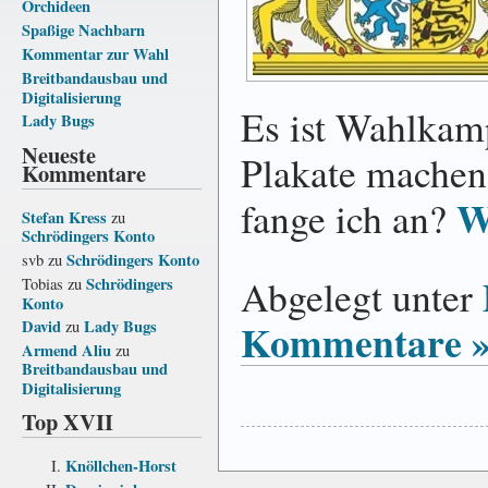
Orchideen
Spaßige Nachbarn
Kommentar zur Wahl
Breitbandausbau und
Digitalisierung
Es ist Wahlkam
Lady Bugs
Neueste
Plakate machen
Kommentare
W
fange ich an?
Stefan Kress
zu
Schrödingers Konto
Schrödingers Konto
svb
zu
Abgelegt unter
Schrödingers
Tobias
zu
Konto
Kommentare 
David
Lady Bugs
zu
Armend Aliu
zu
Breitbandausbau und
Digitalisierung
Top XVII
Knöllchen-Horst