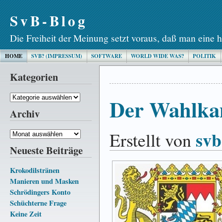
SvB-Blog
Die Freiheit der Meinung setzt voraus, daß man eine h
HOME
SVB? (IMPRESSUM)
SOFTWARE
WORLD WIDE WAS?
POLITIK
Kategorien
Kategorien
Der Wahlka
Archiv
svb
Erstellt von
Archiv
Neueste Beiträge
Krokodilstränen
Manieren und Masken
Schrödingers Konto
Schüchterne Frage
Keine Zeit