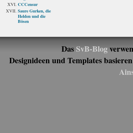
CCCensur
Saure Gurken, die
Helden und die
Bösen
Das
SvB-Blog
verwen
Designideen und Templates basieren
Ain