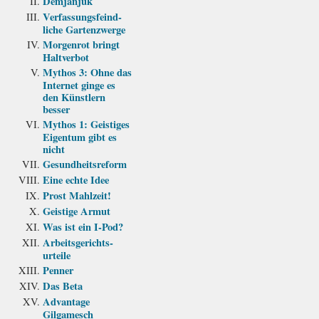
Demjanjuk
Verfassungs­feind­
liche Garten­zwerge
Morgenrot bringt
Haltverbot
Mythos 3: Ohne das
Internet ginge es
den Künstlern
besser
Mythos 1: Geistiges
Eigentum gibt es
nicht
Gesundheits­reform
Eine echte Idee
Prost Mahlzeit!
Geistige Armut
Was ist ein I-Pod?
Arbeits­gerichts­
urteile
Penner
Das Beta
Advantage
Gilgamesch