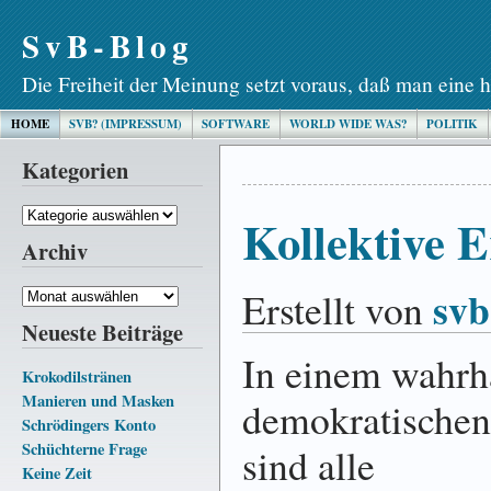
SvB-Blog
Die Freiheit der Meinung setzt voraus, daß man eine h
HOME
SVB? (IMPRESSUM)
SOFTWARE
WORLD WIDE WAS?
POLITIK
Kategorien
Kategorien
Kollektive 
Archiv
svb
Erstellt von
Archiv
Neueste Beiträge
In einem wahrh
Krokodilstränen
Manieren und Masken
demokratische
Schrödingers Konto
Schüchterne Frage
sind alle
Keine Zeit