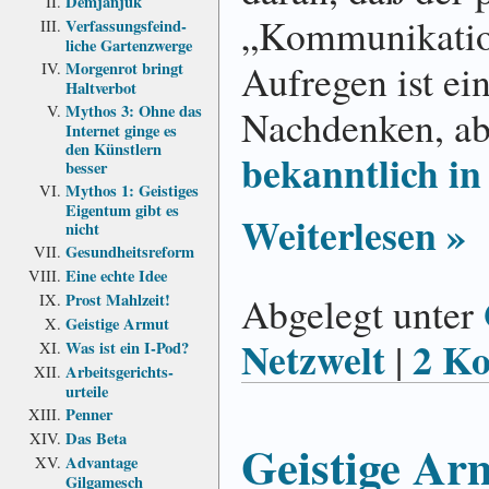
Demjanjuk
„Kommu­ni­ka­tion
Verfassungs­feind­
liche Garten­zwerge
Aufregen ist ein
Morgenrot bringt
Haltverbot
Mythos 3: Ohne das
Nachdenken, abe
Internet ginge es
den Künstlern
bekanntlich i
besser
Mythos 1: Geistiges
Eigentum gibt es
Weiterlesen »
nicht
Gesundheits­reform
Eine echte Idee
Abgelegt unter
Prost Mahlzeit!
Geistige Armut
Netzwelt
2 K
|
Was ist ein I-Pod?
Arbeits­gerichts­
urteile
Penner
Das Beta
Geistige Ar
Advantage
Gilgamesch