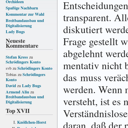
Entscheidunge
Orchideen
Spaßige Nachbarn
transparent. All
Kommentar zur Wahl
Breitbandausbau und
diskutiert werd
Digitalisierung
Lady Bugs
Frage gestellt 
Neueste
Kommentare
abgelehnt werd
Stefan Kress
zu
men­ta­tiv nicht
Schrödingers Konto
Schrödingers Konto
svb
zu
das muss ver­äc
Schrödingers
Tobias
zu
Konto
werden. Wenn m
David
Lady Bugs
zu
Armend Aliu
zu
Breitbandausbau und
versteht, ist es
Digitalisierung
Top XVII
Ver­ständ­nis­los
daran, daß der 
Knöllchen-Horst