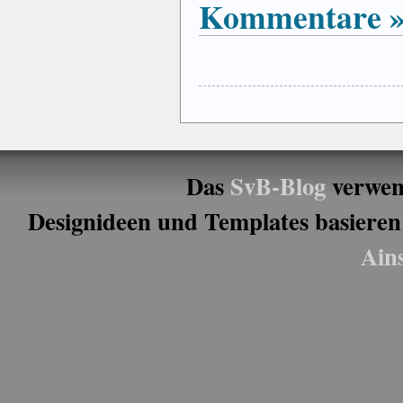
Kommentare 
Das
SvB-Blog
verwen
Designideen und Templates basieren
Ain