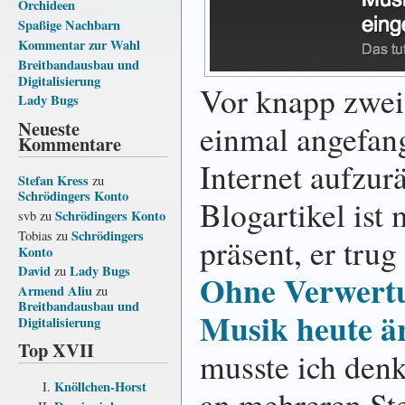
Orchideen
Spaßige Nachbarn
Kommentar zur Wahl
Breitbandausbau und
Digitalisierung
Vor knapp zwei 
Lady Bugs
Neueste
einmal angefan
Kommentare
Internet aufzur
Stefan Kress
zu
Schrödingers Konto
Blogartikel ist 
Schrödingers Konto
svb
zu
Schrödingers
Tobias
zu
präsent, er trug
Konto
David
Lady Bugs
zu
Ohne Verwertu
Armend Aliu
zu
Breitbandausbau und
Musik heute ä
Digitalisierung
Top XVII
musste ich denk
Knöllchen-Horst
an mehreren Ste