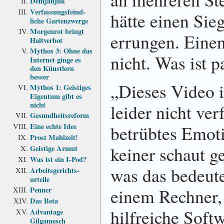
Demjanjuk
Verfassungs­feind­
hätte einen Sie
liche Garten­zwerge
Morgenrot bringt
errungen. Einen
Haltverbot
Mythos 3: Ohne das
nicht. Was ist p
Internet ginge es
den Künstlern
besser
„Dieses Video i
Mythos 1: Geistiges
Eigentum gibt es
nicht
leider nicht ve
Gesundheits­reform
Eine echte Idee
betrübtes Emoti
Prost Mahlzeit!
keiner schaut g
Geistige Armut
Was ist ein I-Pod?
was das bedeute
Arbeits­gerichts­
urteile
einem Rechner,
Penner
Das Beta
hilfreiche Soft
Advantage
Gilgamesch