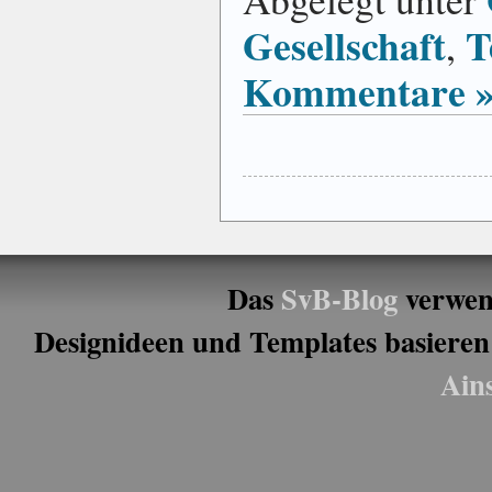
Gesellschaft
T
,
Kommentare 
Das
SvB-Blog
verwen
Designideen und Templates basieren
Ain