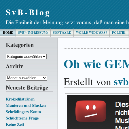
SvB-Blog
Die Freiheit der Meinung setzt voraus, daß man eine h
HOME
SVB? (IMPRESSUM)
SOFTWARE
WORLD WIDE WAS?
POLITIK
Kategorien
Kategorien
Oh wie GE
Archiv
svb
Erstellt von
Archiv
Neueste Beiträge
Krokodilstränen
Manieren und Masken
Schrödingers Konto
Schüchterne Frage
Keine Zeit