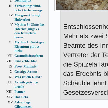
Demjanjuk
Verfassungs­feind­
liche Garten­zwerge
Morgenrot bringt
Haltverbot
Mythos 3: Ohne das
Entschlossenhe
Internet ginge es
den Künstlern
Mehr als zwei 
besser
Mythos 1: Geistiges
Beamte des In
Eigentum gibt es
nicht
Vertreter der 
Gesundheits­reform
Eine echte Idee
die Spitzelaffä
Prost Mahlzeit!
Geistige Armut
das Ergebnis bl
Was ist ein I-Pod?
Schäuble lehnt
Arbeits­gerichts­
urteile
Gesetzesversc
Penner
Das Beta
Advantage
Gilgamesch