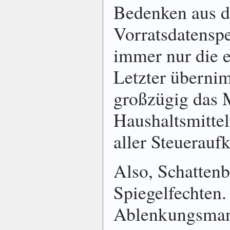
Bedenken aus d
Vorrats­daten­s
immer nur die 
Letzter überni
groß­zügig das 
Haus­halts­mitte
aller Steuerau
Also, Schatten
Spiegelfechten.
Ablenkungsmanö