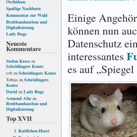
Orchideen
Spaßige Nachbarn
Einige Angehör
Kommentar zur Wahl
Breitbandausbau und
können nun au
Digitalisierung
Lady Bugs
Datenschutz ei
Neueste
Kommentare
F
interessantes
Stefan Kress
zu
es auf „Spiegel
Schrödingers Konto
Schrödingers Konto
svb
zu
Schrödingers
Tobias
zu
Konto
David
Lady Bugs
zu
Armend Aliu
zu
Breitbandausbau und
Digitalisierung
Top XVII
Knöllchen-Horst