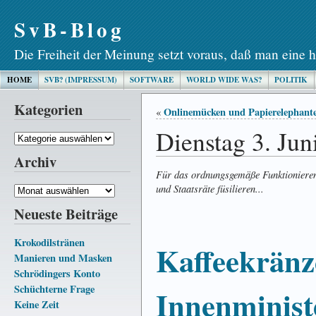
SvB-Blog
Die Freiheit der Meinung setzt voraus, daß man eine h
HOME
SVB? (IMPRESSUM)
SOFTWARE
WORLD WIDE WAS?
POLITIK
Kategorien
Onlinemücken und Papierelephant
«
Dienstag 3. Jun
Kategorien
Archiv
Für das ordnungsgemäße Funktionieren
und Staatsräte füsilieren...
Archiv
Neueste Beiträge
Krokodilstränen
Kaffeekränz
Manieren und Masken
Schrödingers Konto
Schüchterne Frage
Innenminis
Keine Zeit