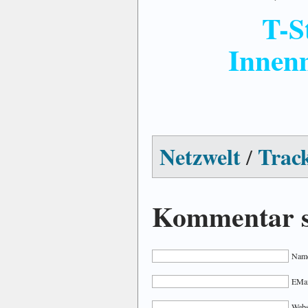
T-S
Innen
Netzwelt
Trac
/
Kommentar s
Name
EMail
Webs