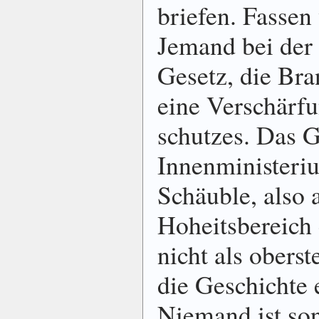
briefen. Fasse
Jemand bei der 
Gesetz, die Bra
eine Verschärf
schutzes. Das G
Innen­mini­ster
Schäuble, also a
Hoheits­bereich
nicht als oberst
die Geschichte 
Niemand ist son