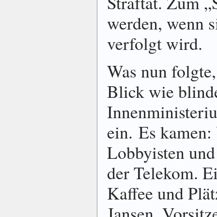
Straftat. Zum „
werden, wenn si
verfolgt wird.
Was nun folgte,
Blick wie blin
Innen­mini­ster
ein. Es kamen:
Lobbyisten un
der Telekom. E
Kaffee und Plä
Jansen, Vorsit