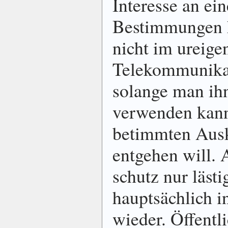
Interesse an ein
Bestimmungen h
nicht im ureige
Tele­kommu­ni­ka
solange man ihn
verwenden kan
betimmten Aus­k
entgehen will. 
schutz nur lästi
hauptsächlich i
wieder. Öffentl