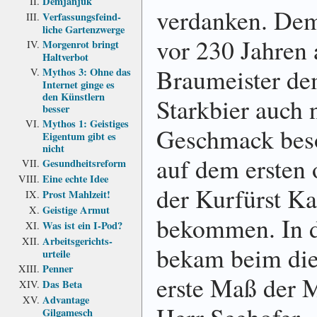
Demjanjuk
verdanken. Dem
Verfassungs­feind­
liche Garten­zwerge
vor 230 Jahren 
Morgenrot bringt
Haltverbot
Braumeister de
Mythos 3: Ohne das
Internet ginge es
den Künstlern
Starkbier auch 
besser
Mythos 1: Geistiges
Geschmack beso
Eigentum gibt es
nicht
auf dem ersten o
Gesundheits­reform
Eine echte Idee
der Kurfürst K
Prost Mahlzeit!
Geistige Armut
bekommen. In d
Was ist ein I-Pod?
Arbeits­gerichts­
bekam beim die
urteile
Penner
erste Maß der M
Das Beta
Advantage
Gilgamesch