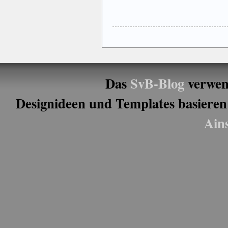
Das
SvB-Blog
verwen
Designideen und Templates basieren
Ain