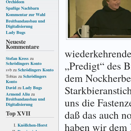
Orchideen
Spaßige Nachbarn
Kommentar zur Wahl
Breitbandausbau und
Digitalisierung
Lady Bugs
Neueste
Kommentare
wiederkehrende
Stefan Kress
zu
„Predigt“ des 
Schrödingers Konto
Schrödingers Konto
svb
zu
dem Nockherber
Schrödingers
Tobias
zu
Konto
Starkbieranstich
David
Lady Bugs
zu
Armend Aliu
zu
uns die Fastenze
Breitbandausbau und
Digitalisierung
daß das auch n
Top XVII
haben wir dem 
Knöllchen-Horst