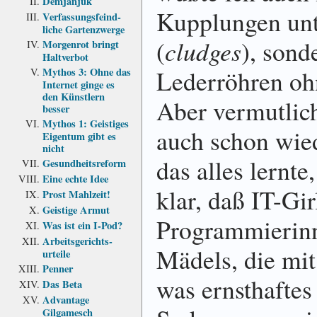
Demjanjuk
Kupplungen unt
Verfassungs­feind­
liche Garten­zwerge
(
cludges
), son
Morgenrot bringt
Haltverbot
Lederröhren oh
Mythos 3: Ohne das
Internet ginge es
den Künstlern
Aber vermutlich
besser
Mythos 1: Geistiges
auch schon wie
Eigentum gibt es
nicht
das alles lernte
Gesundheits­reform
Eine echte Idee
klar, daß IT-Gi
Prost Mahlzeit!
Geistige Armut
Programmierinn
Was ist ein I-Pod?
Arbeits­gerichts­
Mädels, die mi
urteile
Penner
was ernsthaftes
Das Beta
Advantage
Gilgamesch