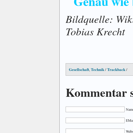
Genau wie b
Bildquelle: Wik
Tobias Krecht
Gesellschaft
Technik
Trackback
,
/
/
Kommentar s
Name
EMail
Webs