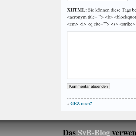
XHTML:
Sie können diese Tags ben
<acronym title=""> <b> <blockquot
<em> <i> <q cite=""> <s> <strike>
GEZ noch?
«
Das
SvB-Blog
verwen