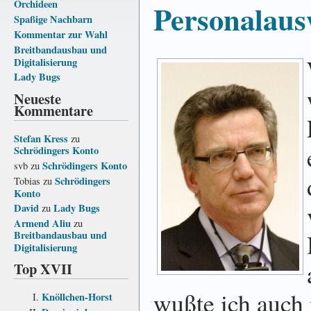
Orchideen
Personalaus
Spaßige Nachbarn
Kommentar zur Wahl
Breitbandausbau und
Digitalisierung
Lady Bugs
Neueste
Kommentare
Stefan Kress
zu
Schrödingers Konto
Schrödingers Konto
svb
zu
Schrödingers
Tobias
zu
Konto
David
Lady Bugs
zu
Armend Aliu
zu
Breitbandausbau und
Digitalisierung
Top XVII
wußte ich auch 
Knöllchen-Horst