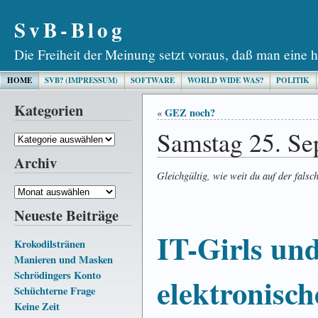
SvB-Blog
Die Freiheit der Meinung setzt voraus, daß man eine h
HOME
SVB? (IMPRESSUM)
SOFTWARE
WORLD WIDE WAS?
POLITIK
Kategorien
GEZ noch?
«
Samstag 25. Se
Kategorien
Archiv
Gleichgültig, wie weit du auf der falsc
Archiv
Neueste Beiträge
IT-Girls un
Krokodilstränen
Manieren und Masken
Schrödingers Konto
elektronisch
Schüchterne Frage
Keine Zeit