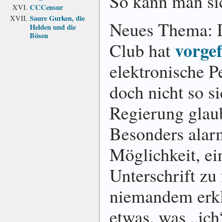
So kann man sic
CCCensur
Saure Gurken, die
Neues Thema: 
Helden und die
Bösen
vorge
Club hat
elektronische 
doch nicht so si
Regierung glau
Besonders alarm
Möglichkeit, ei
Unterschrift zu
niemandem erkl
etwas, was „ich“