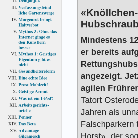
Demjanjuk
Verfassungs­feind­
«Knöllchen-
liche Garten­zwerge
Morgenrot bringt
Hubschraub
Haltverbot
Mythos 3: Ohne das
Internet ginge es
Mindestens 12
den Künstlern
besser
er bereits auf
Mythos 1: Geistiges
Eigentum gibt es
Rettungshubsc
nicht
Gesundheits­reform
angezeigt. Jet
Eine echte Idee
Prost Mahlzeit!
agilen Frühren
Geistige Armut
Was ist ein I-Pod?
Tatort Osterod
Arbeits­gerichts­
urteile
Jahren als unn
Penner
Falschparkern 
Das Beta
Advantage
Horst», der so
Gilgamesch